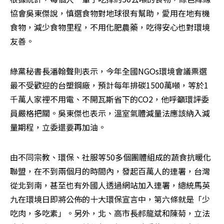
協會吳東傑說，慎選食物對地球很有幫助，愛用在地有機
食物，減少食物里程，不用化肥農藥，吃得安心也對環境
友善。
綠黨秘書長潘翰聲則表示，今年全國NGOs環境會議票選
最不受歡迎的台塑鋼廠，預計每年排碳1500萬噸，等於1
千萬人家裡不用電、不開瓦斯省下的CO2，他呼籲環評委
員嚴格把關。吳東傑也表示，溫室氣體減量法應該納入減
量期程，立委還要再加油。
由不同宗教、環保、社服等50多個團體組成的蔬食抗暖化
聯盟，在不到兩個月的時間內，發起百萬人的連署，台灣
從北到南，甚至也有外國人透過網站加入連署，總統馬英
九在環境日即將公佈的十大環保宣言中，第六條就是「少
吃肉，多吃素」。另外，北、高市長郝龍斌和陳菊，立法