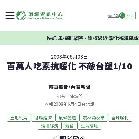
電子報
登入
快訊
風機離聚落、學校過近 彰化福漢風電案
2008年06月03日
百萬人吃素抗暖化 不敵台塑1/10
時事新聞
/
台灣新聞
記者
—
陳誼芩
本報2008年6月4日台北訊
土地利用
循環經濟
氣候變遷
農林漁牧業
全球暖化
環境經濟
素食
生活環境