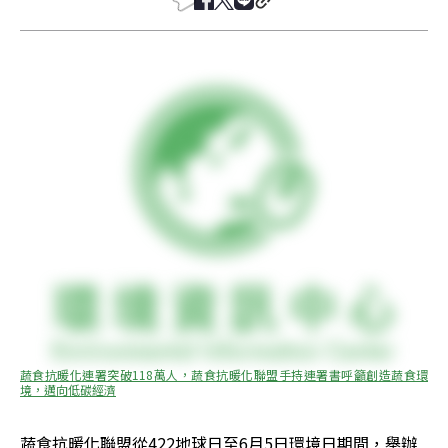
蔬食抗暖化連署突破118萬人，蔬食抗暖化聯盟手持連署書呼籲創造蔬食環
境，邁向低碳經濟
蔬食抗暖化聯盟從422地球日至6月5日環境日期間，舉辦