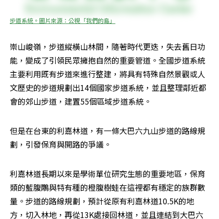
步道系統。圖片來源：公視「我們的島」
崇山峻嶺，步道縱橫山林間，隨著時代更迭，失去舊日功
能，變成了引領民眾擁抱自然的重要管道。全國步道系統
主要利用既有步道來進行整建，將具有特殊自然景觀或人
文歷史的步道規劃出14個國家步道系統，並且整理鄰近都
會的郊山步道，建置55個區域步道系統。
但是在台東的利嘉林道，有一條大巴六九山步道的路線規
劃，引發保育與開路的爭議。
利嘉林道長期以來是學術單位研究生態的重要地區，保育
類的藍腹鷴與特有種的橙腹樹蛙在這裡都有穩定的族群數
量。步道的路線規劃，預計從原有利嘉林道10.5K的地
方，切入林地，再從13K處接回林道，並且連結到大巴六