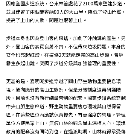
因應全國步道系統，台東林管處花了2100萬來整建步道，
並且建置了兩個能容納80人的大山屋，降低了登山門檻，
提高了上山的人數，問題也跟著上山。
步道本身也因為登山客的踩踏，加劇了沖蝕溝的產生。另
外，登山客的素質良莠不齊，不但帶來垃圾問題，本身的
安全也亮起紅燈，在這條2天就能走完的高山步道，曾經
發生多起山難。突顯了步道分級與加強管理的重要性。
更甚的是，嘉明湖步道穿越了關山野生動物重要棲息環
境，通向脆弱的高山生態系，但是分級制度還再研議階
段，目前也沒有執行總量管制的配套。國家步道系統穿越
中央山脈生態廊道、野生動物重要棲息環境與自然保留
區，在這些區位內應該保育優先，有更強度的管理。管理
單位方便民眾上山，無痕山林的觀念尚未深植人心，環境
教育的配套沒有同時到位，在過渡時期，山林就得承受傷