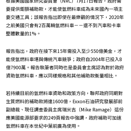
根據美國國家研究委員會（NRC）7月17日報告，政府需
要提供鉅額補助款，才能使氫燃料車成為未來國內一項主
要交通工具；該報告指出即使在最樂觀的情況下，2020年
之前美國只會有2百萬輛氫燃料車－－還不到汽車和卡車
整體數量的1%。
報告指出，政府在接下來15年需投入至少550億美金，才
能使氫燃料車堪與傳統汽車競爭；政府自2004年已投入8
億7900萬。報告執筆者同時也是委員會主席認為對於政府
資助氫燃料車，應以同樣規格和其他補助款衡量相比。
若持續目前的氫燃料車資助和政策方向，聯邦政府同期對
生質燃料的補助款將達1600億，Exxon石油研究發展部前
副總裁、現任調查委員主席瑞米吉（Mike Ramage）這份
應美國能源部要求的249頁報告中強調，政府補助可加速
氫燃料車在本世紀中葉前廣為使用。