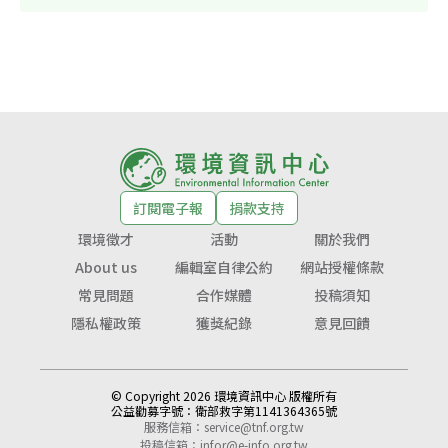
訂閱電子報
捐款支持
環境徵才
活動
關於我們
About us
編輯室自律公約
網站授權條款
常見問題
合作媒體
投稿須知
隱私權政策
獲獎紀錄
意見回饋
© Copyright 2026 環境資訊中心 版權所有
公益勸募字號：
衛部救字第1141364365號
服務信箱：
service@tnf.org.tw
投稿信箱：
infor@e-info.org.tw