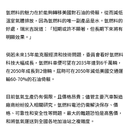
氫燃料的魅力在於能夠轉移美國對石油的倚賴，從而減低
溫室氣體排放，因為氫燃料的唯一副產品是水。氫燃料的
好處，瑞米吉說道：「短期或許不顯著，但長期下來將有
明顯效果。」
倘若未來15年能克服經濟和技術問題，委員會看好氫燃料
科技大幅成長，氫燃料車便可望在2035年達到6千萬輛，
在2050年成長到2億輛。屆時可在2050年減低美國交通運
輸60-70%的石油倚賴。
目前氫氣生產仍有侷限，且價格昂貴；儘管主要汽車製造
廠商紛紛投入相關研究，氫燃料電池仍需解決保存、價
格、可靠性和安全性等問題。最大的難題恐怕是高售價，
和將氫氣運送到全國各地加油站之複雜度。