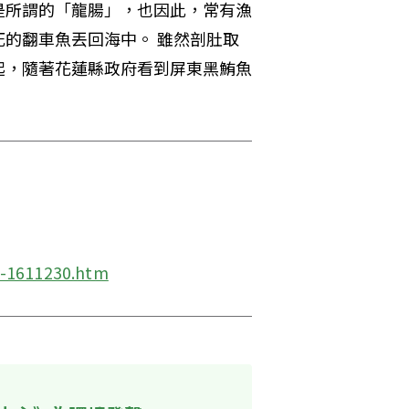
是所謂的「龍腸」，也因此，常有漁
的翻車魚丟回海中。 雖然剖肚取
起，隨著花蓮縣政府看到屏東黑鮪魚
3-1611230.htm