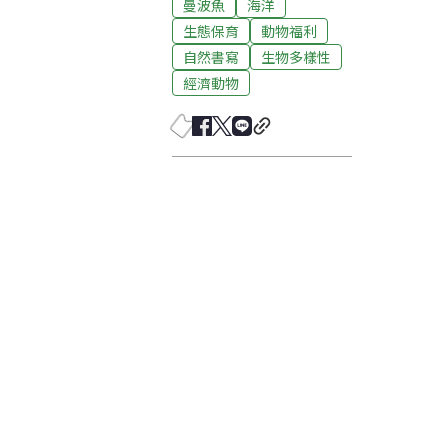
曼波魚
海洋
生態保育
動物福利
自然書寫
生物多樣性
經濟動物