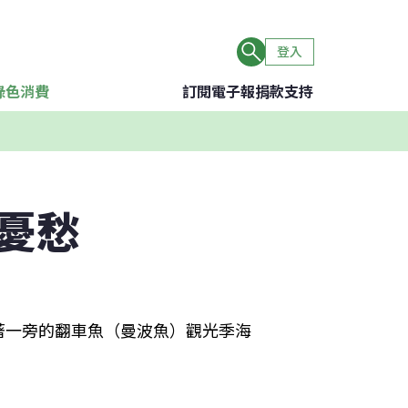
登入
綠色消費
訂閱電子報
捐款支持
憂愁
著一旁的翻車魚（曼波魚）觀光季海