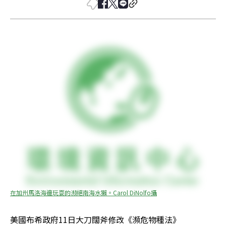
在加州馬洛海邊玩耍的瀕絕南海水獺。Carol DiNolfo攝
美國布希政府11日大刀闊斧修改《瀕危物種法》