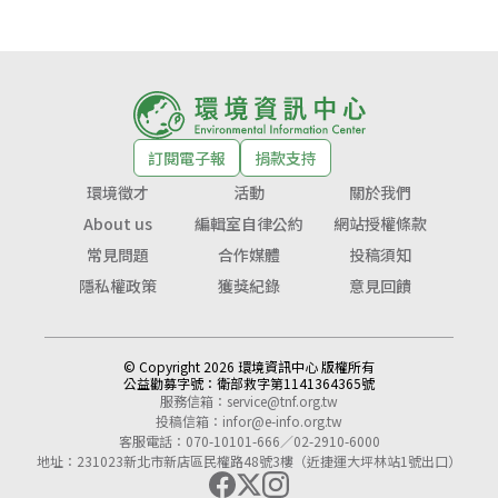
訂閱電子報
捐款支持
環境徵才
活動
關於我們
About us
編輯室自律公約
網站授權條款
常見問題
合作媒體
投稿須知
隱私權政策
獲獎紀錄
意見回饋
© Copyright 2026 環境資訊中心 版權所有
公益勸募字號：
衛部救字第1141364365號
服務信箱：
service@tnf.org.tw
投稿信箱：
infor@e-info.org.tw
客服電話：070-10101-666／02-2910-6000
地址：231023新北市新店區民權路48號3樓（近捷運大坪林站1號出口）