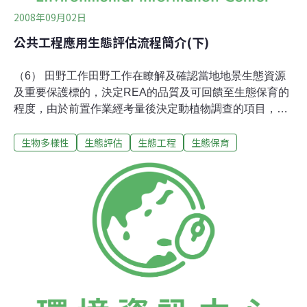
2008年09月02日
公共工程應用生態評估流程簡介(下)
（6） 田野工作田野工作在瞭解及確認當地地景生態資源
及重要保護標的，決定REA的品質及可回饋至生態保育的
程度，由於前置作業經考量後決定動植物調查的項目，視
該環境原本所擁有的生態資源而定，且有經過調查訓練，
生物多樣性
生態評估
生態工程
生態保育
因此REA的田野調查是執行前期作業的規劃，前期作業若
規劃得宜，亦能省去許多調查資源的耗費。REA是以植群
型作為地景／生態系單元，且被視為生物資源保育管理單
元，主要關注不同植群型的物種多樣性及辨識出對保育管
理有助益的目標物種。REA的調查結果是為了展現生態地
景單元裡的物種多樣性。因此，在地景層級的生物多樣性
評估是先找出植群單元；在物種層級的評估則以植群為單
元進行物種調查。田野工作即為生態調查作業，唯與環評
所需之生態普查不同。REA所需之生態調查必須明確了解
調查內容如何反饋在工程師的實際作業上。因此隨不同的
工程、階 段、區域，而有不同的調查內容，並要依據工程