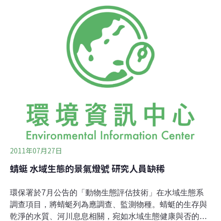
本，再添加許多調味料般的社會現實。生態保育第一線不
在深山野嶺電視節目中帶著儀器在荒原中行走，謹慎地追
蹤足跡，興奮地發現目標動物，然後一股腦的跳上前去捕
捉，這是眾人容易接觸到的資訊，形塑了對保育工作的認
知。實際上，保育工作運作的範疇更接地氣，存在於生態
與人為開發衝突最劇烈的區域，執行生態保育人員內心，
在保育初衷和利益關係之間承受巨大的衝突。生態保育具
有公共效益，若要犧牲私人利益恐難群起響應，故多由政
府部門負責政策推行。中央山脈保育廊道的保育計畫一直
是政府保育工作重點區域，近年更將範圍擴及平原、淺山
丘陵區。然而，有存亡危機的生態系，既非深山的原始
林、
2011年07月27日
蜻蜓 水域生態的景氣燈號 研究人員缺稀
環保署於7月公告的「動物生態評估技術」在水域生態系
調查項目，將蜻蜓列為應調查、監測物種。蜻蜓的生存與
乾淨的水質、河川息息相關，宛如水域生態健康與否的景