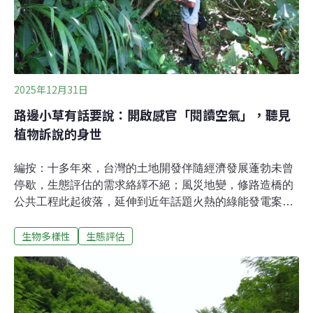
2025年12月31日
路邊小草有話要說：開啟感官「閱讀空氣」，聽見
植物訴說的身世
編按：十多年來，台灣的土地開發伴隨經濟發展蓬勃未曾
停歇，生態評估的需求絡繹不絕；風災地變，修路造橋的
公共工程此起彼落，延伸到近年話題火熱的綠能發電案
場，植物環境總在其中扮演角色。本著對自然生態的專業
生物多樣性
生態評估
與興趣，進入這個行業，遇見稀有物種的狂喜、對開發單
位置若罔聞的憤怒、看見垃圾滿地的悲哀到探尋山海秘境
的快樂，隨著經驗累積，越能感受到，植物組成是難以竄
改的自然史料。因此撰寫此文，期待未來有更多自然愛好
者努力挖掘，還原植被歷史、建構生態未來。讀懂植物 讀