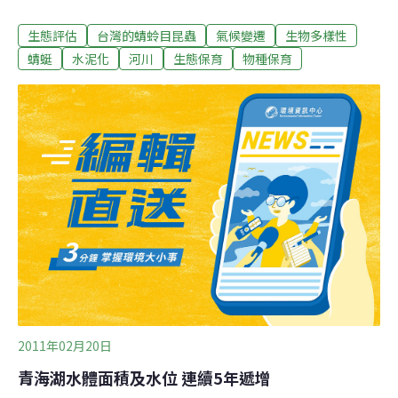
氣燈號；然而作為河川、水質監測的指標性物種，因研究
生態評估
台灣的蜻蛉目昆蟲
氣候變遷
生物多樣性
不易，使得投入研究的人少。隨著氣候極端化、河川水泥
化工程不斷，蜻蜓及水棲昆蟲生存岌岌可危，也為台灣環
蜻蜓
水泥化
河川
生態保育
物種保育
境監測亮起紅燈。20年前小虎隊一曲〈紅蜻蜓〉，勾起台
灣民眾懷舊的情感，農業社會時代，蜻蜓曾充滿在農田水
溝旁，伴隨著潺潺溪水聲飛行。蜻蜓大部分都生活在無污
染的池塘、湖泊、水田或沼澤這類靜止水域的環境，以及
開闊的河川流動水域，只有1種樹穴蜻蜓居住在樹洞、木
桶，可說是健康、乾淨環境的象徵。但隨著土地開發，蜻
蜓的棲地不斷縮減，蜻蜓也一去不復返。研究少 無以為繼
台北市立動物園保育研究中心助理研究員陳賜隆、推廣組
研究助理唐欣潔，以及農委會林試所研究人員葉文琪，都
是少數幾位蜻蜓的研究調查者之一。陳賜隆表示，
2011年02月20日
青海湖水體面積及水位 連續5年遞增