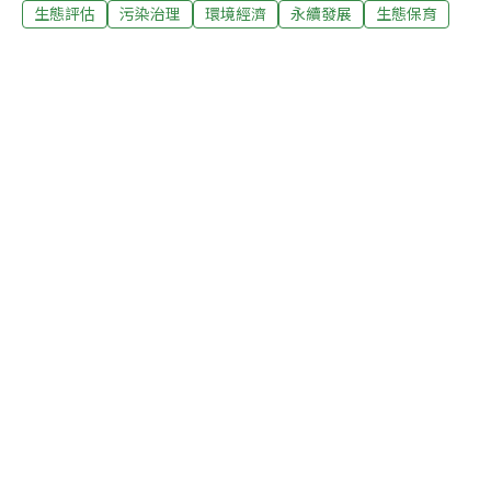
府向聯合國提出申請之後，由奈國政府主導在奧貢尼蘭地
生態評估
污染治理
環境經濟
永續發展
生態保育
區進行的概括性和平調解程序的一部份。聯合國環境規劃
署（UNEP）會在奈國地方社區組織及合作者的協助下，
與聯合國開發計畫署（UN Development Programme）共
同執行這個評估工作。奧貢尼蘭區域4個地方政府管轄區
域的社區已經同意支持UNEP在奈及三角洲的任務。相對
的，UNEP也允諾要以最有利於地方社區的方式執行任
務，也就是雇用當地人，以及提供能力建設（capacity-
builing）的行動、資訊與諮詢服務。UNEP資