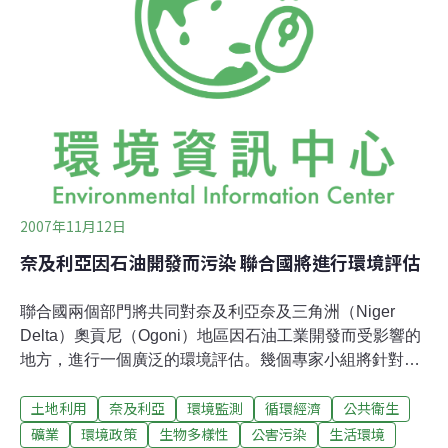
Kempthorne）表示，現行的規定造成了不必要的衝突和延
誤。根據這項內政部的修法議案，聯邦政府機構如果認為
他們的行動對瀕危物種只會造成些許傷害，就可以跳過諮
詢程序；但是，這樣它們也必須為往後瀕危物種的任何傷
害負責。此修法議案也限定，聯邦野生物機構必須在60天
內回覆諮詢案件，如果
2007年11月12日
奈及利亞因石油開發而污染 聯合國將進行環境評估
聯合國兩個部門將共同對奈及利亞奈及三角洲（Niger
Delta）奧貢尼（Ogoni）地區因石油工業開發而受影響的
地方，進行一個廣泛的環境評估。幾個專家小組將針對
300個受害地點進行實地勘查評估，以確認石油對土地、
土地利用
奈及利亞
環境監測
循環經濟
公共衛生
水、農業、漁業、空氣的衝擊，以及對生物多樣性及人類
健康上的間接影響。這項行動是在奈及利亞共和國聯邦政
礦業
環境政策
生物多樣性
公害污染
生活環境