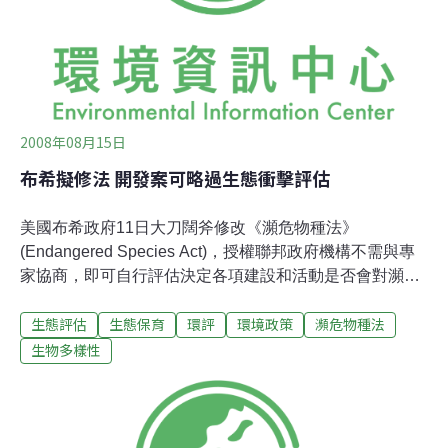
即因丹頂鶴造訪而終止計畫，西濱公路鹿港路段亦因鄰近
大杓鷸棲息地，以致環評審查一直無法順利通過，使建設
成本不斷的增加。許多工程就因為在計畫初期未能掌握生
態課題，以致後續都面臨到工程單位與保育團體對
2008年08月15日
布希擬修法 開發案可略過生態衝擊評估
美國布希政府11日大刀闊斧修改《瀕危物種法》
(Endangered Species Act)，授權聯邦政府機構不需與專
家協商，即可自行評估決定各項建設和活動是否會對瀕危
與受威脅物種造成傷害。內政部官員辯稱這項提案將更易
生態評估
生態保育
環評
環境政策
瀕危物種法
於法令執行，但批評者認為這反而會摧殘那些保護受瀕危
動植物的法令。美國內政部表示，此項提案中的改變，將
生物多樣性
鬆綁現今聯邦政府機構必須諮詢聯邦野生物專家的規定。
這些諮詢要求原本是為了確保伐木、採礦與道路建設等各
項活動不會有害瀕危物種。但是內政部認為每年根本不需
要上千個這類的協商。美國內政部長坎培松（Dirk