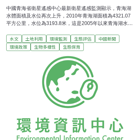
中國青海省衛星遙感中心最新衛星遙感監測顯示，青海湖
水體面積及水位再次上升，2010年青海湖面積為4321.07
平方公里，水位為3193.8米，這是2005年以來青海湖水體
面積及水位連續5年呈遞增成長的趨勢。地處於青藏高原
水文
土地利用
環境監測
生態評估
中國新聞
東北部的青海湖是中國最大的內陸鹹水湖。由於氣溫變化
和人類活動影響，過去多年來青海湖水位持續下降，面積
環境政策
生物多樣性
生態保育
不斷縮小。然而以2005年為轉折點，青海湖水體面積開始
進入持續增長期。青海湖是維繫青藏高原東北部生態安全
的重要水體，它不但可以阻擋西部荒漠化向東蔓延，更是
區域內最重要的氣候調節器，其生態環境特徵及演變在很
大程度上反映著青藏高原整體生態環境的變化趨勢，對柴
達木盆地、三江源、祁連山等地區均有較大影響。