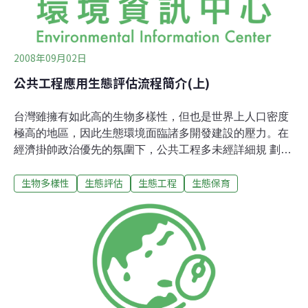
師的需要擬定生態調查計畫。以三芝北投
2008年09月02日
公共工程應用生態評估流程簡介(上)
台灣雖擁有如此高的生物多樣性，但也是世界上人口密度
極高的地區，因此生態環境面臨諸多開發建設的壓力。在
經濟掛帥政治優先的氛圍下，公共工程多未經詳細規 劃及
充分討論，尤其是配合政務官任期的工程，以及怕得罪或
生物多樣性
生態評估
生態工程
生態保育
欲討好選民的工程，常採對生態環境最不友善的方式佈
設。例如許多沿溪佈建的道路，直接衝擊濱溪緩 衝林，目
的是避免徵收農地，卻往往因此犧牲林地或公有地。亦或
水利工程為求施工方便，施工便道對環境的破壞，甚至比
主體工程還要嚴重，所謂環境永續與經濟開發並重，若無
一套合宜的整合流程，則將只是口號而已。而過去在未清
楚定義生態課題時便施作工程，除對生態造成傷害外，也
常導致之後付出更大的成本，例如台北縣政府金山2-3道路