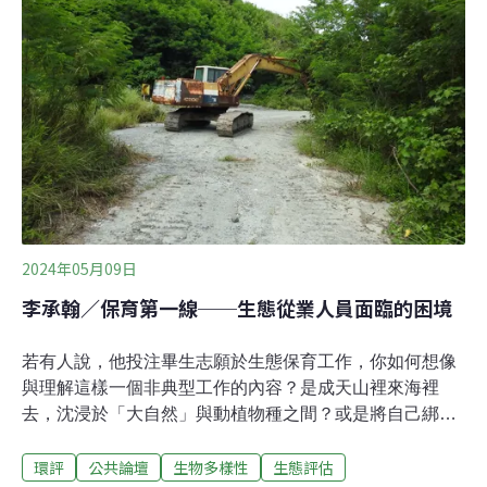
懂環境我們的生活日常充滿了植物，從遠古埋藏地底的煤
炭至現代精心打造的花園，自熱帶高山的碎石坡到溫帶海
洋的潮間帶，植物是我們口中的花草樹、苔蕨藻，無聲不
語卻無處不在。植物用自身壽命反映環境的變化，總是站
在原地逆來順受，移動的願望只能用種子寄託給下一代；
動物也反映環境的變化，但牠們在世代內可主動逃離或趨
近，不必將遷移託付於想望。對於棲地環境的依賴性，動
2024年05月09日
李承翰／保育第一線──生態從業人員面臨的困境
若有人說，他投注畢生志願於生態保育工作，你如何想像
與理解這樣一個非典型工作的內容？是成天山裡來海裡
去，沈浸於「大自然」與動植物種之間？或是將自己綁在
蓊鬱參天的老樹上，阻止他心中萬惡的黑心企業越雷池一
環評
公共論壇
生物多樣性
生態評估
步？嗯，或許是吧，但實際的情形比較像是兩者的綜合版