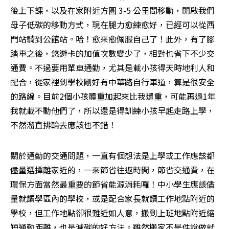
後上下課，以及在家附近方圓 3-5 公里間移動，開啟我們
母子低碳的移動方式，現在腿力愈練愈好，已經可以從西
門站騎到公館站。哈！愈來愈佩服自己了！此外，有了腳
踏車之後，悠遊卡的加值次數變少了，相對也省下不少交
通費。不過要用單車通勤，尤其是載小孩得天時地利人和
配合，從家裡到學校剛好有中華路自行車道，算是很安全
的路線。目前2個小孩體重加起來比我還重，可能再過1年
我就載不動他們了，所以還是得訓練小孩早起走路上學，
不然溜直排輪去應該也不錯！
關於通勤的交通問題，一直有個想法是上學或工作應該都
儘量選擇離家近的，一來節省往返時間，節省交通費，在
環保方面當然最重要的節省能源消耗囉！中小學生應該儘
量就讀學區內的學校，或是配合家長就讀工作地點附近的
學校，但工作地點卻很難近如人意，搬到上班地點附近縮
短通勤距離，也是減碳的好方法。雖然搬家不是件說做就