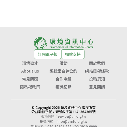
訂閱電子報
捐款支持
環境徵才
活動
關於我們
About us
編輯室自律公約
網站授權條款
常見問題
合作媒體
投稿須知
隱私權政策
獲獎紀錄
意見回饋
© Copyright 2026 環境資訊中心 版權所有
公益勸募字號：
衛部救字第1141364365號
服務信箱：
service@tnf.org.tw
投稿信箱：
infor@e-info.org.tw
客服電話：070-10101-666／02-2910-6000