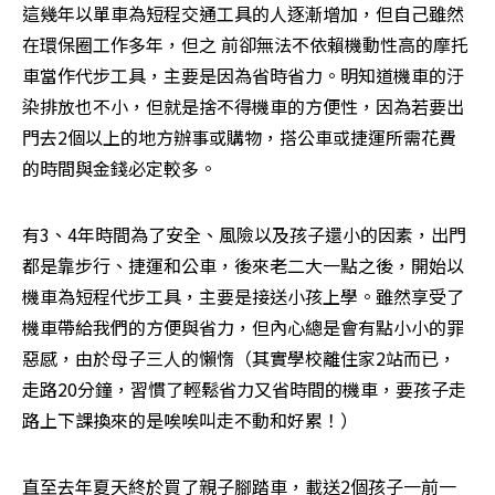
這幾年以單車為短程交通工具的人逐漸增加，但自己雖然
在環保圈工作多年，但之 前卻無法不依賴機動性高的摩托
車當作代步工具，主要是因為省時省力。明知道機車的汙
染排放也不小，但就是捨不得機車的方便性，因為若要出
門去2個以上的地方辦事或購物，搭公車或捷運所需花費
的時間與金錢必定較多。
有3、4年時間為了安全、風險以及孩子還小的因素，出門
都是靠步行、捷運和公車，後來老二大一點之後，開始以
機車為短程代步工具，主要是接送小孩上學。雖然享受了
機車帶給我們的方便與省力，但內心總是會有點小小的罪
惡感，由於母子三人的懶惰（其實學校離住家2站而已，
走路20分鐘，習慣了輕鬆省力又省時間的機車，要孩子走
路上下課換來的是唉唉叫走不動和好累！）
直至去年夏天終於買了親子腳踏車，載送2個孩子一前一