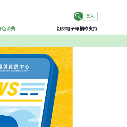
登入
綠色消費
訂閱電子報
捐款支持