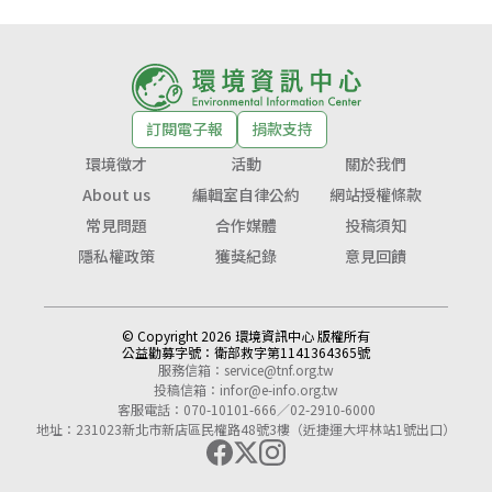
訂閱電子報
捐款支持
環境徵才
活動
關於我們
About us
編輯室自律公約
網站授權條款
常見問題
合作媒體
投稿須知
隱私權政策
獲獎紀錄
意見回饋
© Copyright 2026 環境資訊中心 版權所有
公益勸募字號：
衛部救字第1141364365號
服務信箱：
service@tnf.org.tw
投稿信箱：
infor@e-info.org.tw
客服電話：070-10101-666／02-2910-6000
地址：231023新北市新店區民權路48號3樓（近捷運大坪林站1號出口）