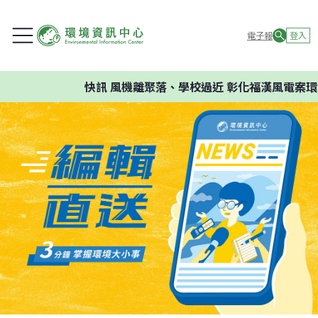
電子報
登入
快訊
風機離聚落、學校過近 彰化福漢風電案環