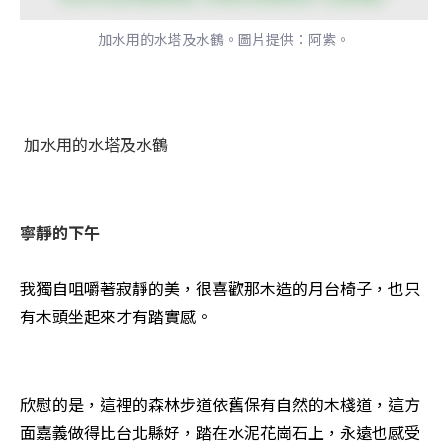
加水用的水塔及水鶴。圖片提供：阿紫。
 加水用的水塔及水鶴

我獨自咀嚼著寂靜的美，很喜歡那木造的月台椅子，也只
有木頭坐起來才有踏實感。 

欣慰的是，這裡的森林步道依舊保有自然的木棧道，這方
面嘉義做得比台北縣好，踏在水泥花崗石上，永遠也感受