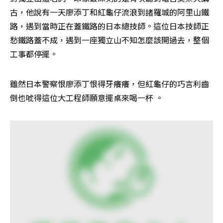
古，他說有一天廖添丁和紅龜仔流浪到諸羅城的阿里山鐵
路，遇到當時正在蓋鐵路的日本總技師。這位日本技師正
愁鐵路蓋不成，遇到一座獨立山不知怎麼該開過去，整個
工事都停擺。 
雖然日本警察恨廖添丁恨得牙癢癢，但紅龜仔的巧言利齒
倒也唬得這位大工程師願意擺桌來喝一杯
。