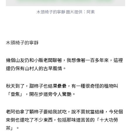
木頭椅子的寧靜 圖片提供：阿紫
木頭椅子的寧靜
幾個山友仍和小販老闆聊著，我想像著一百多年來，這裡
還仍保有山村人的古早風情。 
秋天到了，甜柿子也結果纍纍，有一種很奇怪的植物叫
「垂焦」，開在步道旁令人驚艷。 
老阿伯拿了顆柿子要給我試吃，說不買就當結緣，今兒個
來倒也還吃了不少東西，包括那味道苦苦的「十大功勞
茶」。 