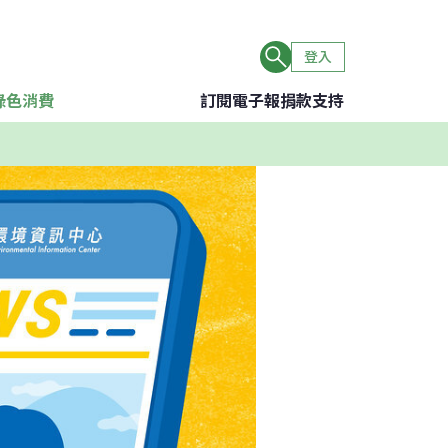
登入
綠色消費
訂閱電子報
捐款支持