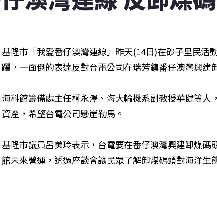
基隆市「我愛番仔澳灣連線」昨天(14日)在砂子里民活
海科館籌備處主任柯永澤、海大輪機系副教授華健等人
資產，希望台電公司懸崖勒馬。 
基隆市議員呂美玲表示，台電要在番仔澳灣興建卸煤碼
館未來營運，透過座談會讓民眾了解卸煤碼頭對海洋生態的