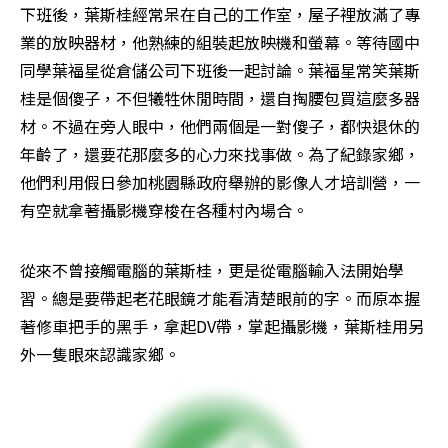
下班後，葉斯桂經常呆在自己的工作室，屋子裡放滿了專
業的放映器材，他熟練的組裝起放映機和螢幕。等待國中
同學葉福星從倉儲公司下班後一起討論。葉福星常笑葉斯
桂是個傻子，不但犧牲休閒時間，還自掏腰包買這麼多器
材。不過在旁人眼中，他們兩個是一對傻子，都快退休的
年齡了，還要花那麼多的心力來找事做。為了紀錄家鄉，
他們利用假日參加桃園縣政府舉辦的影像人才培訓營，一
有空就拿著攝影機穿梭在各種村內場合。
從來不曾接觸電腦的葉斯桂，更是從電腦輸入法開始學
習。總是要帶起老花眼鏡才能看清楚眼前的字。而原本握
著修車把手的黑手，拿起DV帶，掌起攝影機，葉斯桂用另
外一隻眼來認識家鄉。