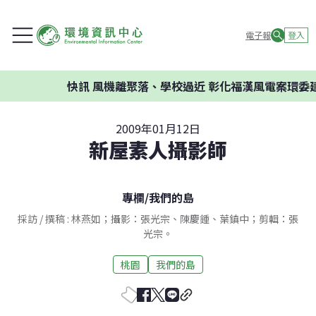
電子報
登入
快訊
風機離聚落、學校過近 彰化福漢風電案環委建議不
2009年01月12日
新屋素人攝影師
專欄
/
我們的島
採訪 / 撰稿 : 林燕如；攝影：張光宗、陳慶鍾、葉鎮中；剪輯：張
光宗。
桃園
我們的島