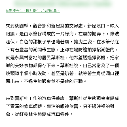
葉斯桂先生。圖片提供：我們的島。
來到桃園縣，觀音鄉和新屋鄉的交界處，新屋溪口。映入
眼簾，是由水筆仔構成的一片綠海，在風的擺弄下，綠波
起伏，白色的甜根子草也隨著風，搖曳生姿。在水筆仔底
下有著豐富的潮間帶生態，正蹲在堤防邊拍攝招潮蟹的，
就是永興村當地的居民葉斯桂，他希望透過攝影機，把家
鄉的美好事物都保存下來。葉斯桂說，自己常常為了一個
鏡頭蹲半個小時沒動，甚至是趴著，就等著主角從洞口裡
面出來，不過生態觀察並不是他的正職。
來到葉斯桂工作的汽車保養廠，葉斯桂從生態觀察者變成
了資深的修車師傅，專注的眼神依舊，只不過注視的對
象，從紅樹林生態變成汽車零件。