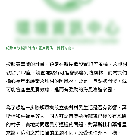
紀錄片欣賞與討論。圖片提供：我們的島。
按照英華威的計畫，預定在新屋鄉設置17座風機，永興村
就佔了12座，設置地點有可能會影響到防風林。而村民們
擔心長年來護衛永興村的防風林，要是一旦點狀開發，就
可能會產生風洞效應，進而有強勁的海風灌進家園。
為了想進一步瞭解風機設立後對村民生活是否有影響，葉
斯桂和葉福星等人一同去拜訪苗栗縣後龍鎮已經設有風機
的村子，實地訪問居民所遭遇的問題。對葉斯桂和葉福星
來說，這和之前拍攝的主題不同，感受也格外不一樣。