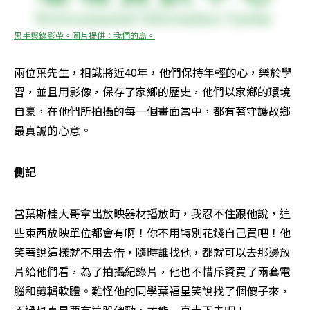
黑手與錄影帶。圖片提供：我們的島。
兩位葉先生，相識將近40年，他們保持年輕的心，樂於學
習，並且用影像，保存了家鄉的歷史，他們以家鄉的環境
自豪，在他們所拍攝的每一個畫面當中，都有著守護故鄉
最真誠的心意。 
側記
當葉斯桂大哥拿出放映器材播放時，我忍不住跟他說，這
些東西放映單位都會有啊！你不用特別花錢自己買吧！他
笑著說這樣就不用去借，隨時誰找他，都就可以去那邊放
片給他們看，為了拍攝紀錄片，他也不惜斥資買了兩套電
腦和剪輯軟體。難怪他的同學葉福星笑說找了個傻子來，
不過也真是要有這股傻勁，才能一直走下去吧！