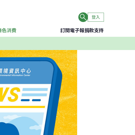
登入
綠色消費
訂閱電子報
捐款支持