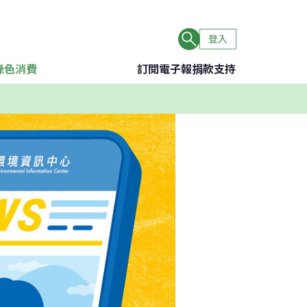
登入
綠色消費
訂閱電子報
捐款支持