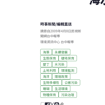
時事新聞
/
編輯直送
摘錄自2009年4月8日民視新
聞網台中報導
環境資訊中心
台中
報導
海葵
永續發展
生態保育
棲地保育
墾丁
水污染
土地利用
環境監測
海洋
環境政策
生物多樣性
公害污染
珊瑚
生活環境
物種保育
污染治理