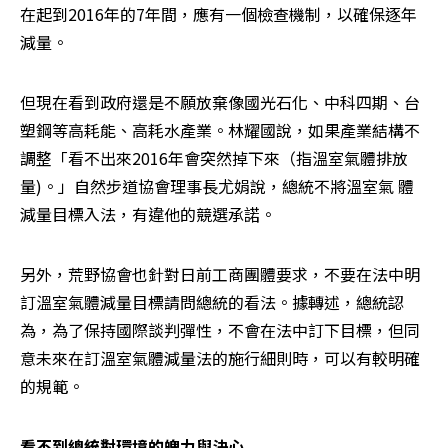
在起到2016年的7年間，應有一個檢查機制，以確保逐年
減量。
但現在看到政府還是不願放棄像國光石化、中科四期、台
塑鋼等高耗能、高耗水產業。林耀國說，如果產業結構不
調整「看不出來2016年會突然掉下來（指溫室氣體排放
量)。」自然步道協會理事長尤娟說，總統不將溫室氣 體
減量目標入法，有違他的競選承諾。
另外，荒野協會也針對日前工商團體要求，不要在法中明
訂溫室氣體減量目標請問總統的看法。據轉述，總統認
為，為了保持國際談判彈性，不會在法中訂下目標，但同
意未來在訂溫室氣體減量法的施行細則時，可以有較明確
的規範。
看不到總統對環境的魄力與決心