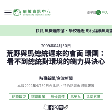
電子報
登入
快訊
風機離聚落、學校過近 彰化福漢風電案
2009年04月30日
荒野與馬總統遲來的會面 環團：
看不到總統對環境的魄力與決心
時事新聞
/
台灣新聞
本報2009年4月30日台北訊，特約記者朱淑娟報導
能源轉型
環境政策
氣候變遷
馬英九
溫室氣體