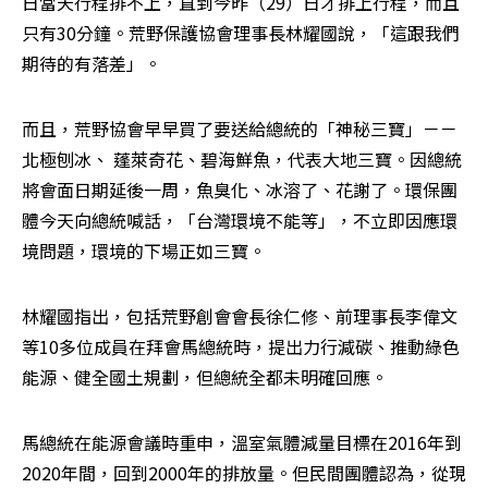
日當天行程排不上，直到今昨（29）日才排上行程，而且
只有30分鐘。荒野保護協會理事長林耀國說，「這跟我們
期待的有落差」。
而且，荒野協會早早買了要送給總統的「神秘三寶」－－
北極刨冰、 蓬萊奇花、碧海鮮魚，代表大地三寶。因總統
將會面日期延後一周，魚臭化、冰溶了、花謝了。環保團
體今天向總統喊話，「台灣環境不能等」，不立即因應環
境問題，環境的下場正如三寶。
林耀國指出，包括荒野創會會長徐仁修、前理事長李偉文
等10多位成員在拜會馬總統時，提出力行減碳、推動綠色
能源、健全國土規劃，但總統全都未明確回應。
馬總統在能源會議時重申，溫室氣體減量目標在2016年到
2020年間，回到2000年的排放量。但民間團體認為，從現