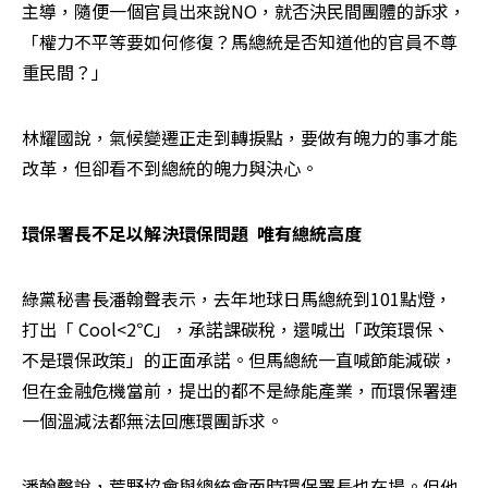
主導，隨便一個官員出來說NO，就否決民間團體的訴求，
「權力不平等要如何修復？馬總統是否知道他的官員不尊
重民間？」
林耀國說，氣候變遷正走到轉捩點，要做有魄力的事才能
改革，但卻看不到總統的魄力與決心。
環保署長不足以解決環保問題  唯有總統高度
綠黨秘書長潘翰聲表示，去年地球日馬總統到101點燈，
打出「 Cool<2℃」，承諾課碳稅，還喊出「政策環保、
不是環保政策」的正面承諾。但馬總統一直喊節能減碳，
但在金融危機當前，提出的都不是綠能產業，而環保署連
一個溫減法都無法回應環團訴求。
潘翰聲說，荒野協會與總統會面時環保署長也在場。但他