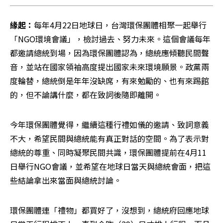
緣起：
每年4月22日地球日，台灣環保團體相聚一起舉行
「NGO環境會議」，檢討過去、努力未來。這個會議每年
都邀請總統到場，因為環保團體認為，總統應傾聽民間聲
音，並站在國家領袖高度提出國家未來環境願景。政黨兩
度輪替，總統倒是年年沒缺席，有來勉勵的、也有來踢館
的，但不論講什麼，都在致詞後隨即離開。
今年環保團體覺得，繼續這種行禮如儀的邀請、致詞意義
不大，希望民間與總統能有真正對話的空間。為了表示對
總統的尊重、同時凝聚民間共識，環保團體提前在4月11
日舉行NGO會議，並希望在地球日當天與總統會面，把這
些結論拿出來當面與總統討論。
環保團體連「禮物」都買好了，沒想到，總統府回應地球