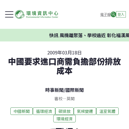
電子報
登入
快訊
風機離聚落、學校過近 彰化福漢風
2009年03月18日
中國要求進口商需負擔部份排放
成本
時事新聞
/
國際新聞
審校
—
莫聞
中國新聞
循環經濟
碳排放
氣候變遷
溫室氣體
環境經濟