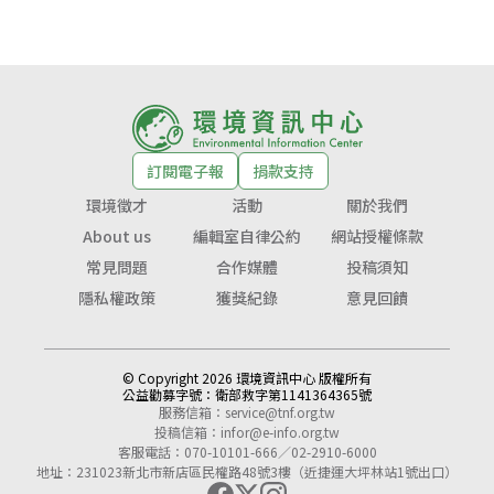
訂閱電子報
捐款支持
環境徵才
活動
關於我們
About us
編輯室自律公約
網站授權條款
常見問題
合作媒體
投稿須知
隱私權政策
獲獎紀錄
意見回饋
© Copyright 2026 環境資訊中心 版權所有
公益勸募字號：
衛部救字第1141364365號
服務信箱：
service@tnf.org.tw
投稿信箱：
infor@e-info.org.tw
客服電話：070-10101-666／02-2910-6000
地址：231023新北市新店區民權路48號3樓（近捷運大坪林站1號出口）