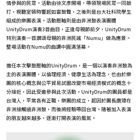
情參與的民眾。活動由徐文彥開場，帶領現場民眾一同敲
打，視聽室頓時響起如雷鼓聲，之後則是台大社科院學生
組成的樂團表演。活動壓軸則是由非洲鼓表演團體
UnityDrum演奏3首曲目，正逢母親節前夕，UnityDrum
特別演奏一首讚頌母親的非洲民謠「Numu」做為應景。
整場活動在Numu的曲調中圓滿落幕。
擔任本次擊鼓壓軸的UnityDrum，是一個以演奏非洲鼓為
主的表演團體，以倫理經濟、健康生活為理念，也由於樂
團的核心概念與公平貿易試圖改變市場經濟模式的概念十
分接近，因此受邀參與此次活動。UnityDrum的團員都是
台灣人，平常各有正職，樂團的成立，起因於團長唐瑋在
非洲接觸過非洲鼓，而後將經驗帶回台灣。隨著加入表演
的朋友越來越多，逐漸打開表演的風氣。