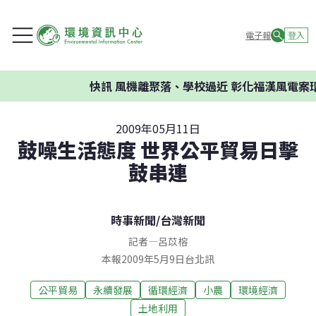
電子報
登入
快訊
風機離聚落、學校過近 彰化福漢風電案環委
2009年05月11日
鼓噪生活態度 世界公平貿易日擊
鼓串連
時事新聞
/
台灣新聞
記者
—
呂苡榕
本報2009年5月9日台北訊
公平貿易
永續發展
循環經濟
小農
環境經濟
土地利用