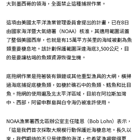
大到墨西哥的領海，全面禁止這種捕撈作業。
這項由美國太平洋漁業管理委員會提出的計畫，已在8日
由國家海洋暨大氣總署（NOAA）核淮，其適用範圍涵蓋
了整個美國西岸，也就是有15萬平方英里的海域被劃為魚
類重要棲息地。該計劃保護範圍深達海底3,500公尺，目
的是要讓枯竭的魚類資源恢復生機。
底拖網作業是拖著裝有鎖鏈或其他重型漁具的大網，橫掃
過海底捕捉底棲魚類，如棲於礁石中的魚類、鱈魚和比目
魚。拖網的使用遍及北太平洋區域，目前在阿拉斯加灣
中、西部，阿留申群島與白令海仍被准許使用。
NOAA漁業署西北區辦公室主任隆恩（Bob Lohn）表示，
「這是我們首次採取大規模行動保護近海棲息地。長久以
來，我們期待的不只是健康的海洋，也希望漁場變得更