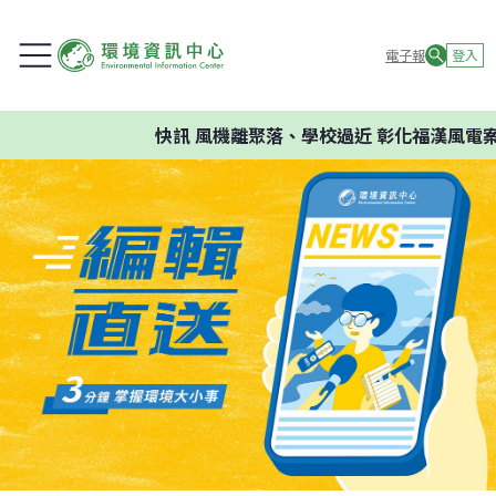
電子報
登入
快訊
風機離聚落、學校過近 彰化福漢風電案