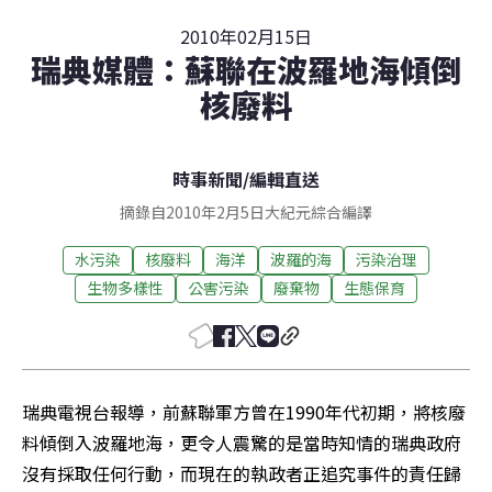
2010年02月15日
瑞典媒體：蘇聯在波羅地海傾倒
核廢料
時事新聞
/
編輯直送
摘錄自2010年2月5日大紀元綜合編譯
水污染
核廢料
海洋
波羅的海
污染治理
生物多樣性
公害污染
廢棄物
生態保育
瑞典電視台報導，前蘇聯軍方曾在1990年代初期，將核廢
料傾倒入波羅地海，更令人震驚的是當時知情的瑞典政府
沒有採取任何行動，而現在的執政者正追究事件的責任歸