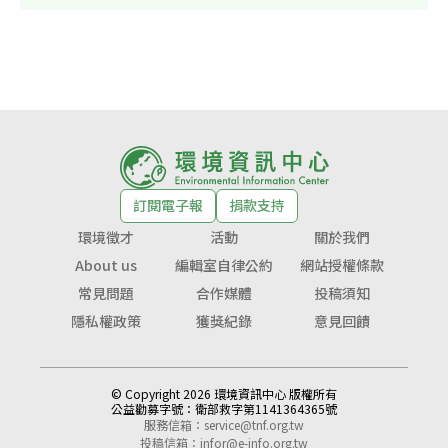
訂閱電子報
捐款支持
環境徵才
活動
關於我們
About us
編輯室自律公約
網站授權條款
常見問題
合作媒體
投稿須知
隱私權政策
獲獎紀錄
意見回饋
© Copyright 2026 環境資訊中心 版權所有
公益勸募字號：
衛部救字第1141364365號
服務信箱：
service@tnf.org.tw
投稿信箱：
infor@e-info.org.tw