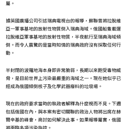
屬。
據英國廣播公司引述瑞典電視台的報導，蘇聯曾將拉脫維
亞一軍事基地的放射性物質倒入瑞典海域。俄國船隻載運
拉脫維亞軍事基地的放射性物質，半夜航行至瑞典海域傾
倒。而令人震驚的是當時知情的瑞典政府沒有採取任何行
動。
半封閉的波羅地海本身即非常脆弱，長期以來飽受毒物威
脅，是目前世界上污染最嚴重的海域之一。現在她似乎已
經成為俄國傾倒核子及化學武器廢料的垃圾場。
現在的政府要求當時的執政者解釋為什麼視而不見。下週
包括俄國在內，與本案有密切關聯的政治人物將出席在赫
爾辛基的峰會，商討如何解決此事。如果報導屬實，俄國
將面臨多項污染指控。