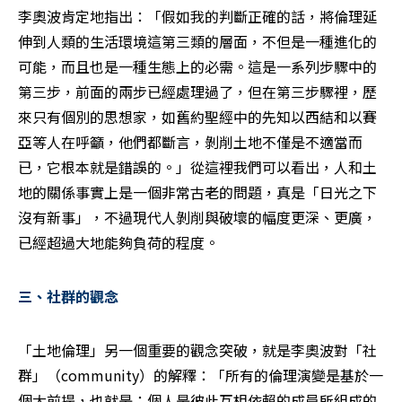
李奧波肯定地指出：「假如我的判斷正確的話，將倫理延
伸到人類的生活環境這第三類的層面，不但是一種進化的
可能，而且也是一種生態上的必需。這是一系列步驟中的
第三步，前面的兩步已經處理過了，但在第三步驟裡，歷
來只有個別的思想家，如舊約聖經中的先知以西結和以賽
亞等人在呼籲，他們都斷言，剝削土地不僅是不適當而
已，它根本就是錯誤的。」從這裡我們可以看出，人和土
地的關係事實上是一個非常古老的問題，真是「日光之下
沒有新事」，不過現代人剝削與破壞的幅度更深、更廣，
已經超過大地能夠負荷的程度。
三、社群的觀念
「土地倫理」另一個重要的觀念突破，就是李奧波對「社
群」（community）的解釋：「所有的倫理演變是基於一
個大前提，也就是：個人是彼此互相依賴的成員所組成的