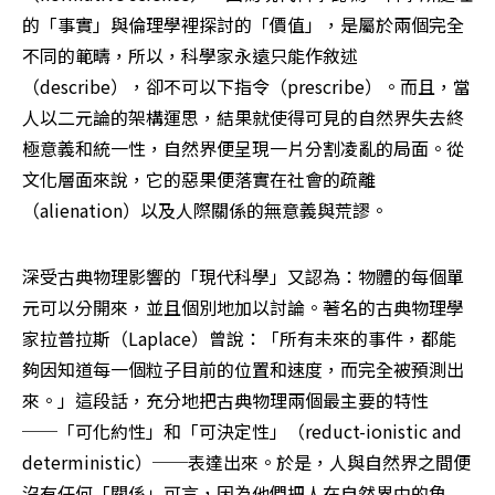
的「事實」與倫理學裡探討的「價值」，是屬於兩個完全
不同的範疇，所以，科學家永遠只能作敘述
（describe），卻不可以下指令（prescribe）。而且，當
人以二元論的架構運思，結果就使得可見的自然界失去終
極意義和統一性，自然界便呈現一片分割凌亂的局面。從
文化層面來說，它的惡果便落實在社會的疏離
（alienation）以及人際關係的無意義與荒謬。
深受古典物理影響的「現代科學」又認為：物體的每個單
元可以分開來，並且個別地加以討論。著名的古典物理學
家拉普拉斯（Laplace）曾說：「所有未來的事件，都能
夠因知道每一個粒子目前的位置和速度，而完全被預測出
來。」這段話，充分地把古典物理兩個最主要的特性
──「可化約性」和「可決定性」（reduct-ionistic and 
deterministic）──表達出來。於是，人與自然界之間便
沒有任何「關係」可言，因為他們把人在自然界中的角