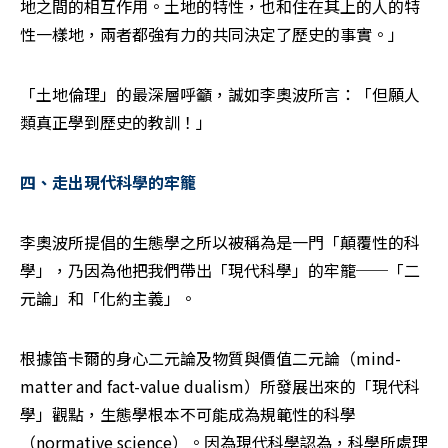
地之間的相互作用。土地的特性，也和住在其上的人的特
性一樣地，兩者都強有力的共同決定了歷史的事實。」
「土地倫理」的最深層呼籲，誠如李奧波所言：「但願人
類真正學到歷史的教訓！」
四、走出現代科學的牢籠
李奧波所提倡的生態學之所以被稱為是一門「顛覆性的科
學」，乃因為他把我們帶出「現代科學」的牢籠──「二
元論」和「化約主義」。
根據笛卡爾的身心二元論及物質與價值二元論（mind-
matter and fact-value dualism）所發展出來的「現代科
學」觀點，生態學根本不可能成為規範性的科學
（normative science）。因為現代科學認為，科學所處理