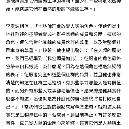
實能夠肯定它們繼續生存的權利，至少在一些特定地區裡
頭，能夠讓它們在自然的形態下繼續生存。」
李奧波相信：「土地倫理會改變人類的角色，使他們從土
地社群裡的征服者變成社群裡普通的成員和公民，這樣的
角色，便包含對他其餘的成員伙伴的尊重，以及對整個社
群本身的尊重。」接著，他也提出警告：「在人類的歷史
中，我們已經學到（我但願是如此）：征服者的角色最終
會帶來自我毀滅。為什麼呢？因為在這個角色裡毫無疑問
的表示：征服者完全知道整個社群的特質，並且他也非常
清楚的知道在社群生活裡頭，有那些事或那些人是有價值
的，而另外有那些人或事卻亳無價值。結果總是他其實什
麼都不知道，這也就是為什麼他的勝利最終將會打敗他自
己。」「當我們從生態的觀點來解釋歷史時，就知道人其
實只是生物隊伍中的一個成員。到目前為止，有許多歷史
事件一直只從人類的企圖心來解釋，其實它們是人類與土