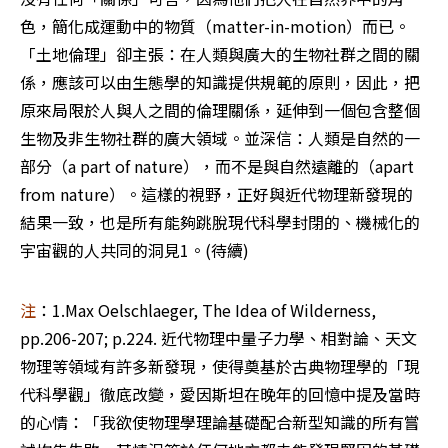
色，簡化成運動中的物質（matter-in-motion）而已。
「土地倫理」卻主張：在人類與廣大的生物社群之間的關
係，應該可以由生態學的知識提供規範的原則，因此，把
原來局限於人與人之間的倫理關係，延伸到一個包含整個
生物及非生物社群的廣大領域。並深信：人類是自然的一
部分（a part of nature），而不是與自然遠離的（apart 
from nature）。這樣的視野，正好與近代物理新發現的
結果一致，也是所有能夠跳脫現代科學封閉的、機械化的
宇宙觀的人共同的洞見1。(待續) 
注
：1.Max Oelschlaeger, The Idea of Wilderness, 
pp.206-207; p.224. 近代物理中量子力學、相對論、天文
物理等領域有許多新發現，使得奠基於古典物理學的「現
代科學觀」徹底改變，愛因斯坦在晚年的回憶中提及當時
的心情：「我欲使物理學理論基礎配合新型知識的所有嘗