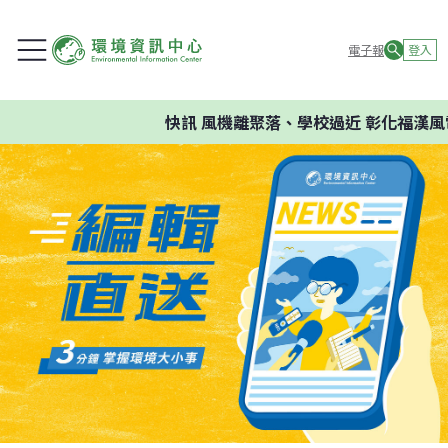
電子報
登入
快訊
風機離聚落、學校過近 彰化福漢風