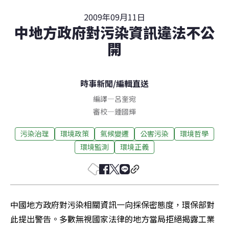
2009年09月11日
中地方政府對污染資訊違法不公
開
時事新聞
/
編輯直送
編譯
—
呂奎宛
審校
—
鍾國輝
污染治理
環境政策
氣候變遷
公害污染
環境哲學
環境監測
環境正義
中國地方政府對污染相關資訊一向採保密態度，環保部對
此提出警告。多數無視國家法律的地方當局拒絕揭露工業