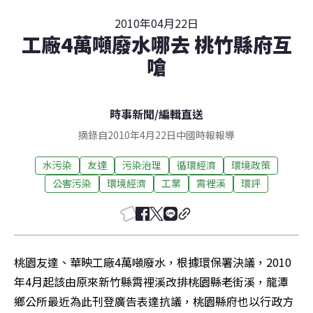
2010年04月22日
工廠4萬噸廢水哪去 桃竹縣府互
嗆
時事新聞
/
編輯直送
摘錄自2010年4月22日中國時報報導
水污染
友達
污染治理
循環經濟
環境政策
公害污染
環境經濟
工業
霄裡溪
環評
桃園友達、華映工廠4萬噸廢水，根據環保署決議，2010
年4月起該由原來新竹縣霄裡溪改排桃園縣老街溪，龍潭
鄉公所最近為此刊登廣告表達抗議，桃園縣府也以行政方