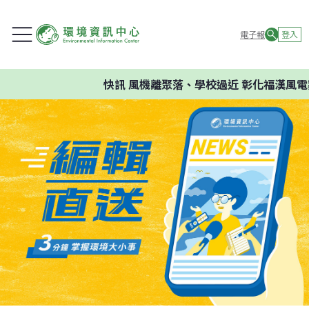
電子報
登入
快訊
風機離聚落、學校過近 彰化福漢風電