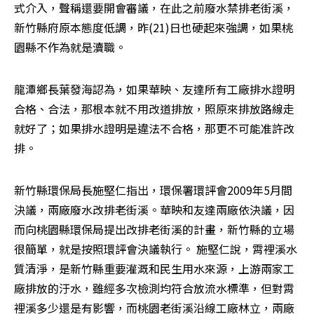
式介入，聲稱還要開會審議，在此之前廢水禁排老街溪，
新竹縣府原本態度低調，昨(21)日也硬起來強調，如果桃
園縣不作為就是瀆職。
龍潭鄉長葉發海認為，如果華映、友達所有工廠排水證明
合格、合法，那根本就不用改道排放，照原來排放路線走
就好了；如果排水證明是違法不合格，那更不可能准許改
排。
新竹縣環保局長施堅仁指出，環保署環評會2009年5月間
決議，兩廠廢水改排老街溪。華映和友達兩廠依決議，因
而向桃園縣環保局提出改排老街溪的計畫，新竹縣的立場
很簡單，就是按照環評會決議執行。 施堅仁說，霄裡溪水
質清淨，是新竹縣重要灌溉和民生用水來源，上游兩家工
廠排放的汙水，雖經多次檢測均符合放流水標準，但對霄
裡溪多少還是有影響，而桃園老街溪沿線工廠林立，兩廠