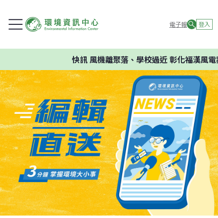
電子報
登入
快訊
風機離聚落、學校過近 彰化福漢風電