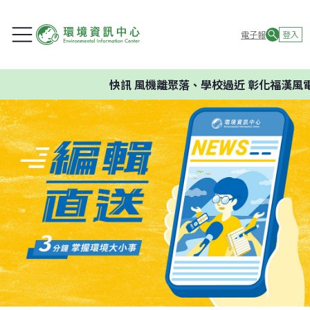
電子報
登入
快訊
風機離聚落、學校過近 彰化福漢風電