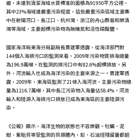
峻，未達到清潔海域水質標准的面積為91950平方公裡，
其中23%海域達嚴重污染程度，這些嚴重污染區域主要集
中在射陽河口、長江口、杭州灣、浙江的舟山群島和樂清
灣等海域，主要超標污染物為無機氮和活性磷酸鹽。
國家海洋局東海分局副局長賈建軍透露，從海洋部門對
144個入海排污口的監測來看，2009年污染物質排海總量
為196.9萬噸。在監測的排污口中有82.6%超標排放。另
外，河流輸入也成為海洋污染的主要來源之一。賈建軍透
露，2009年，東海區監測了21條入海河流，主要污染物總
量為1216.7萬噸，其中長江污染物入海量佔58.4%。河流
輸入和陸源入海排污口排放已成為東海區的主要陸源污
染。
《公報》顯示，海洋生物的狀態也不容樂觀。牡蠣、泥
蚶、紫貽貝等受監測的貝類體內，鉛、石油烴殘留量都超