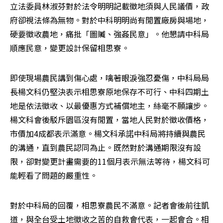
立法委員林淑芬對於法令明明記載徵地須與人民議價，政
府卻視法條為無物。對於中科明明尚有閒置廠房與場地，
硬要徵收農地，痛批「圖贓、強姦民意」。他懇請中科局
順應民意，變更設計保留相思寮。
即使現場農民講到傷心處，噙著眼淚強忍憂傷，中科局局
長楊文科仍堅決表示相思寮原地保存不可行、中科四期土
地是依法徵收、以最優惠方式補償地主，絲毫不願讓步。
楊文科會後駁斥園區沒有閒置，當地人民對於徵收價格，
市價加4成都表示滿意。楊文科承諾中科局將持續與農民
的溝通，直到農民認同為止。既然對於溝通期限沒有設
限，卻對變更計畫需要的11個月表示無法等待，楊文科可
能輕看了問題的嚴重性。
對於中科局的回覆，相思寮農民不滿意。記者會後前往凱
道，與全台受土地徵收之苦的自救會代表，一起會合。相