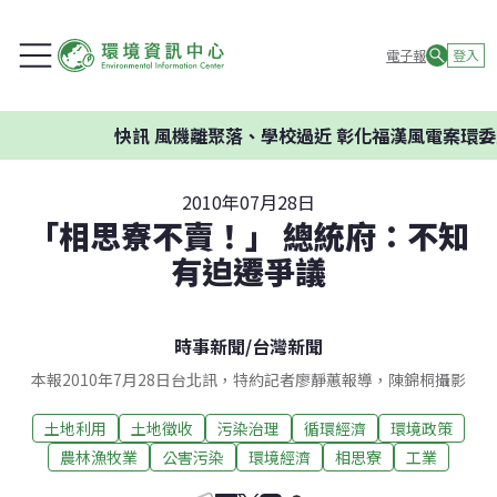
電子報
登入
快訊
風機離聚落、學校過近 彰化福漢風電案環委建議
2010年07月28日
「相思寮不賣！」 總統府：不知
有迫遷爭議
時事新聞
/
台灣新聞
本報2010年7月28日台北訊，特約記者廖靜蕙報導，陳錦桐攝影
土地利用
土地徵收
污染治理
循環經濟
環境政策
農林漁牧業
公害污染
環境經濟
相思寮
工業