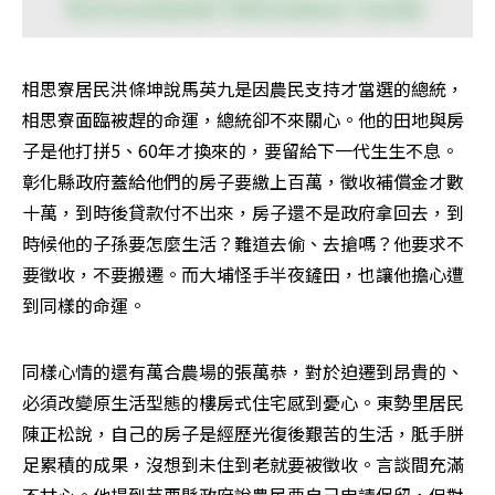
相思寮居民洪條坤說馬英九是因農民支持才當選的總統，
相思寮面臨被趕的命運，總統卻不來關心。他的田地與房
子是他打拼5、60年才換來的，要留給下一代生生不息。
彰化縣政府蓋給他們的房子要繳上百萬，徵收補償金才數
十萬，到時後貸款付不出來，房子還不是政府拿回去，到
時候他的子孫要怎麼生活？難道去偷、去搶嗎？他要求不
要徵收，不要搬遷。而大埔怪手半夜鏟田，也讓他擔心遭
到同樣的命運。
同樣心情的還有萬合農場的張萬恭，對於迫遷到昂貴的、
必須改變原生活型態的樓房式住宅感到憂心。東勢里居民
陳正松說，自己的房子是經歷光復後艱苦的生活，胝手胼
足累積的成果，沒想到未住到老就要被徵收。言談間充滿
不甘心。他提到苗栗縣政府說農民要自己申請保留，但對