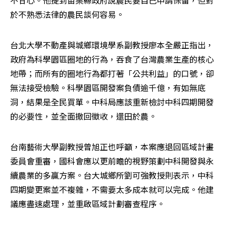
於不熟悉法律的農民談何容易。
台北大學不動產與城鄉環境學系副教授廖本全嚴正指出，
政府為科學園區圈地的行為，吞食了台灣農業生產的核心
地帶；而所有的圈地行為都打著「公共利益」的口號，卻
無法接受檢驗。科學園區開發案負債逾千億，有如無底
洞，結果是全民買單。中科局應該重新檢討中科四期開發
的必要性，並全面撤回徵收，還田於農。
台南藝術大學副教授曾旭正也呼籲，本案應退回區域計畫
委員會重審，國科會應以更前瞻的視野策劃中科開發與永
續農業的多贏方案。台大城鄉所劉可強教授則表示，中科
四期變更案並不複雜，不需要太多成本就可以完成。他建
議應盡速處理，並重啟區域計劃審查程序。