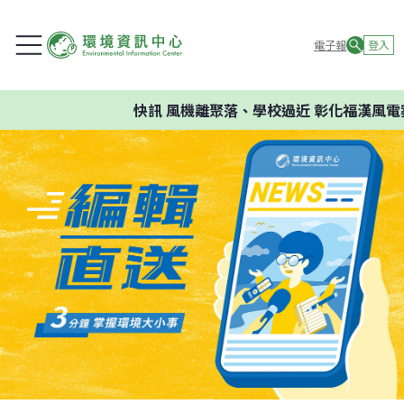
電子報
登入
快訊
風機離聚落、學校過近 彰化福漢風電