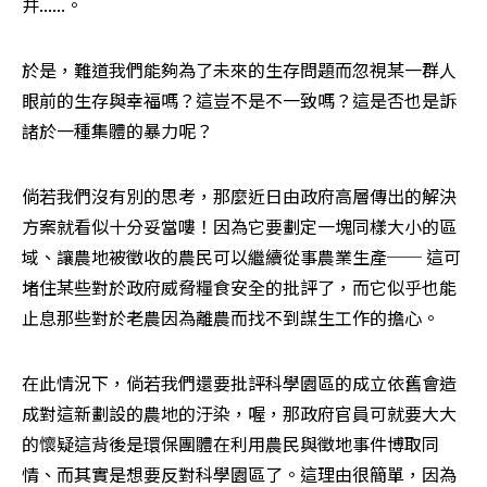
井......。
於是，難道我們能夠為了未來的生存問題而忽視某一群人
眼前的生存與幸福嗎？這豈不是不一致嗎？這是否也是訴
諸於一種集體的暴力呢？
倘若我們沒有別的思考，那麼近日由政府高層傳出的解決
方案就看似十分妥當嘍！因為它要劃定一塊同樣大小的區
域、讓農地被徵收的農民可以繼續從事農業生產── 這可
堵住某些對於政府威脅糧食安全的批評了，而它似乎也能
止息那些對於老農因為離農而找不到謀生工作的擔心。
在此情況下，倘若我們還要批評科學園區的成立依舊會造
成對這新劃設的農地的汙染，喔，那政府官員可就要大大
的懷疑這背後是環保團體在利用農民與徵地事件博取同
情、而其實是想要反對科學園區了。這理由很簡單，因為