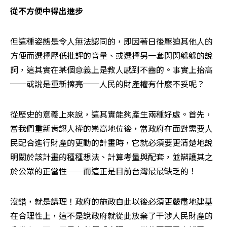
從不方便中得出進步
但這種姿態是令人無法認同的，即因著日後壓迫其他人的
方便而選擇壓低批評的音量、或選擇另一套閃閃躲躲的說
詞，這其實在某個意義上是教人感到不齒的。事實上抬高
──或說是重新擦亮──人民的財產權有什麼不妥呢？
從歷史的意義上來說，這其實能夠產生兩種好處。首先，
當我們重新肯認人權的崇高地位後，當政府在面對需要人
民配合進行財產的更動的計畫時，它就必須要更清楚地說
明關於該計畫的種種想法、計算考量與配套，並辯護其之
於公眾的正當性──而這正是目前台灣最最缺乏的！
沒錯，就是講理！政府的施政自此以後必須更嚴肅地建基
在合理性上，這不是說政府就從此放棄了干涉人民財產的