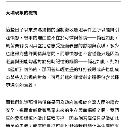
大埔現象的檢視
這些日子以來沸沸揚揚的強制徵收農地事件之所以能夠引
起憤怒，根本的理由並不在於可憐與苦情──倘若如此，
則苗栗縣長因其堅定意志受挫而表露的鬱悶與哀嘆，多少
也應得到些許同情與慰問。而那憤怒也不會僅僅只是因為
老農與田能勾起對於兒時記憶的緬懷──倘若如此，則如
《艋舺》情節的、那因著年輕氣盛的打打殺殺或許也能成
為某些人珍視的對象，可見前述的緬懷必定還得包含某種
更深刻的意義。
而我們能說那憤怒僅僅是因為政府無視於台灣人民的糧食
安全、進而會威脅著民眾未來的生存與幸福嗎？啊，我們
真的要很謹慎地做出這種表達，因為倘若僅僅只是做如此
簡單的思考，那麼稻農很可能也就被我們簡化為生產稻米