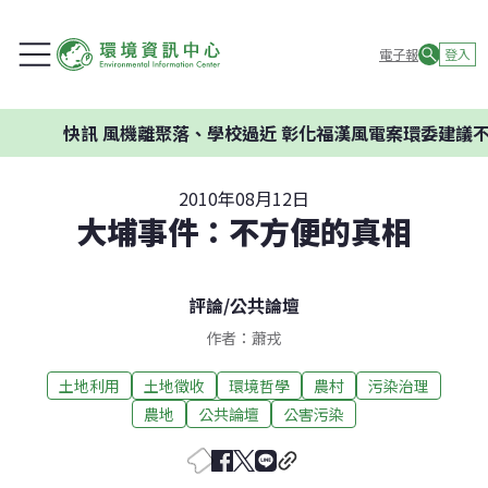
電子報
登入
快訊
風機離聚落、學校過近 彰化福漢風電案環委建議不應開發
2010年08月12日
大埔事件：不方便的真相
評論
/
公共論壇
作者：蕭戎
土地利用
土地徵收
環境哲學
農村
污染治理
農地
公共論壇
公害污染