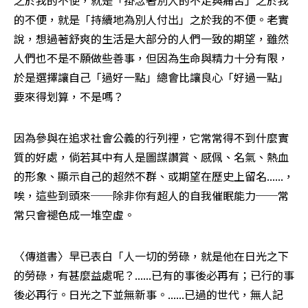
的不便，就是「持續地為別人付出」之於我的不便。老實
說，想過著舒爽的生活是大部分的人們一致的期望，雖然
人們也不是不願做些善事，但因為生命與精力十分有限，
於是選擇讓自己「過好一點」總會比讓良心「好過一點」
要來得划算，不是嗎？
因為參與在追求社會公義的行列裡，它常常得不到什麼實
質的好處，倘若其中有人是圖謀讚賞、感佩、名氣、熱血
的形象、顯示自己的超然不群、或期望在歷史上留名......，
唉，這些到頭來──除非你有超人的自我催眠能力──常
常只會褪色成一堆空虛。
〈傳道書〉早已表白「人一切的勞碌，就是他在日光之下
的勞碌，有甚麼益處呢？......已有的事後必再有；已行的事
後必再行。日光之下並無新事。......已過的世代，無人記