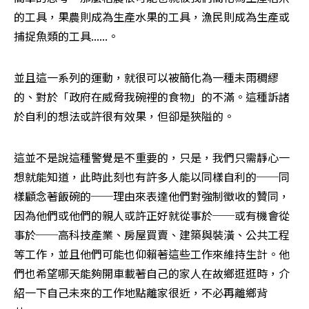
的工具，果農則成為生產水果的工具，漁民則成為生產或
捕捉魚類的工具......。
並且這一系列的運動，就很可以被簡化為一種未雨稠繆
的、對於「政府在威脅我碗裡的食物」的不滿。這種訴諸
於自利的想法或許很有效果，但卻是狹隘的。
這並不是說這種警覺是不重要的，只是，我們只需靜心一
想就能知道，此時此刻也有許多人能以同樣自利的──同
樣顧念著飯碗的──理由來表達他們對強制徵收的贊同，
因為他們或他們的親人或許正好就從事於──或有機會從
事於──高科技產業、房屋買賣、建築與裝潢、公共工程
等工作，並且他們可能也仰賴著這些工作來維持生計。他
們也希望哪天能夠開車載著自己的家人在故鄉逛逛時，介
紹一下自己未來的工作地點離家很近，不必再離鄉背