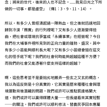
念；將來的世代，後來的人也不記念。......我見日光之下所
做的一切事，都是虛空」（傳1：3、9、11、14）。
所以，有多少人曾經湧起過一陣熱血，但之後就迅速地回
歸到冷漠「務實」的行列裡呢？又有多少人逐漸變得扭
曲，把社會或環境抗爭當成「永續事業」在經營呢？今日
我們在大埔事件裡所見到的正向力量的蓬勃、盛況，其中
有多少小苗能夠順利長大呢？又有多少小苗總會毀在這文
化的怪手底下呢？我們的社會何時能夠超越這種不方便？
而我們的社會又能憑著什麼支持這樣的超越？
啊，這些思考並不是要拙劣地搬弄一些玄之又玄的概念，
我以為這反倒是十分真實的，它其實是歷來種種社會與環
境運動背後潛藏的問題。我們或許可以進駐凱達格蘭大
道，我們或許可以贏得媒體大量──但長遠看來其實短暫
──的關注，我們或許可以順利修法、替農民爭回本應屬