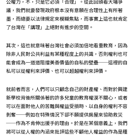
公權力，不，只是它必須「合理」。從此回頭看大埔爭
議，我們就要發現政府根本沒有意願在合理性上有所著
墨，而總要以法律規定來模糊焦點，而事實上這也就肯定
了台灣在「講理」上絕對有進步的空間。
其次，這也就意味著台灣社會必須加倍地看重教育，因為
除非人民對公共利益有某種程度上的共識，否則權利也可
能會成為一道道阻擋美善價值的自私的壁壘──這裡的自
私可以從權利來評價、也可以超越權利來評價。
就前者而言，人們可以只顧念自己的財產權、而對於興建
新學校背後所關係著的許多兒童的教育權漠不關心，或者
可以在面對他人的苦難與權益受損時、以自身的權利不容
剝奪──例如在特殊情況下卻不願提供房屋來協助救災
──作為不肯伸出援手的理由。於是在某個意義上，我們
將可以從人權的內涵來批評這些不顧他人權益的作為是種