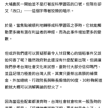
大埔農民一開始並不是打著反科學園區的口號，但現在卻
又「改口」──這個字帶著狡猾的暗示。
於是，當焦點被順利地轉移成科學園區之爭時，它就能觸
動更多擁有潛在利益者的神經，而為此事件增加更多的變
數。
但或許我們還可以質疑那最令人怵目驚心的毀稻事件又該
如何善了呢？雖然政府對此還沒有什麼配套出現，但請讓
我們參考台灣社會文化來試想，要對付大部分信仰瑪門、
並且記憶力極差的台灣人民，其實只要祭出高額的補償
金、外加總統、行政院長與縣長煽情的90度、30秒鞠躬道
歉就大概可以消解輿論的怒火了。
因為當這些配套都湊齊時，台灣社會就會吹來一股及時的