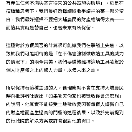
有產生任何不滿與怨言得來的公共設施與環境」。於是在
這種種思考下，我們最好選擇讓徵收爭議裡的某一部分留
白，我們最好選擇不要把大埔農民的財產權講得太高──
而這其實就是替自己、也替未來有所保留。
這種對於方便與否的計算很可能讓我們在爭議上失焦，以
致於我們可能期待的是「在不傷害強制徵收這工具的威力
的情況下」的兩全其美，我們要繼續維持這項工具凌駕於
個人財產權之上的驚人力量，以備未來之需。
所以保持著這種主張的人，他理應就不會在支持大埔農民
時向批評者吐露出「如果哪天你家也被徵收你會怎麼想」
的說詞，他其實不能接受土地徵收要因著每個人護衛自己
的財產權而產生過高的門檻的這種後果，以致於先前提到
的行政院的解決方案或許會很對他的胃口。