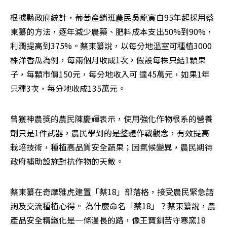
根據縣政府統計，葡萄產銷班農民吳龍寅自95年起採用蔡
東纂的方法，逐年減少農藥、肥料成本支出50%到90%，
利潤提高到375%。蔡東纂說，以每分地溫室可種植3000
株洋香瓜為例，每兩個月收成1次，假設每株只結1顆果
子，每顆市價150元，每分地收入可 達45萬元，如果1年
只種3次，每分地收成135萬元。
曾獲神農獎的農民陳慶輝表示，使用強化作物根系的營養
劑只是1件武器，農民學到的是整體作戰觀念，有效提高
栽培技術，種植高品質安全蔬果；因氣候變異，農民期待
政府補助設施對抗作物的天敵。
蔡東纂在奇摩雅虎建置「蔡18」部落格，接受農民緊急諮
詢及交流種植心得。 為什麼命名「蔡18」？蔡東纂說，農
產品安全精緻化是一條漫長的路，像王寶釧苦守寒窯18