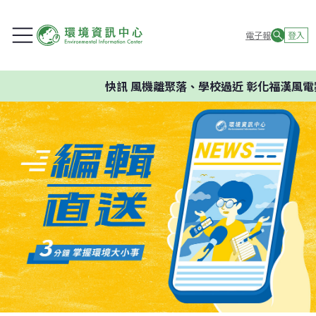
電子報
登入
快訊
風機離聚落、學校過近 彰化福漢風電