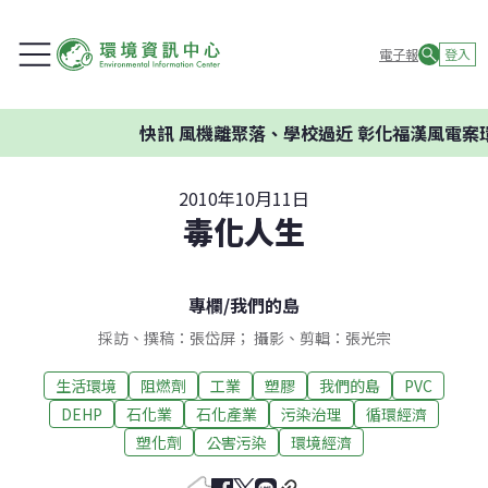
電子報
登入
快訊
風機離聚落、學校過近 彰化福漢風電案環委建
2010年10月11日
毒化人生
專欄
/
我們的島
採訪、撰稿：張岱屏； 攝影、剪輯：張光宗
生活環境
阻燃劑
工業
塑膠
我們的島
PVC
DEHP
石化業
石化產業
污染治理
循環經濟
塑化劑
公害污染
環境經濟