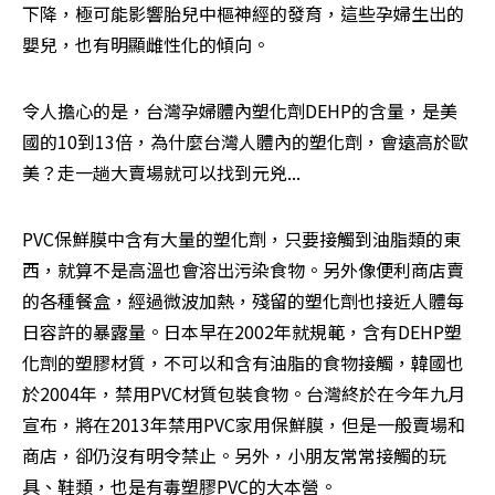
下降，極可能影響胎兒中樞神經的發育，這些孕婦生出的
嬰兒，也有明顯雌性化的傾向。
令人擔心的是，台灣孕婦體內塑化劑DEHP的含量，是美
國的10到13倍，為什麼台灣人體內的塑化劑，會遠高於歐
美？走一趟大賣場就可以找到元兇...
PVC保鮮膜中含有大量的塑化劑，只要接觸到油脂類的東
西，就算不是高溫也會溶出污染食物。另外像便利商店賣
的各種餐盒，經過微波加熱，殘留的塑化劑也接近人體每
日容許的暴露量。日本早在2002年就規範，含有DEHP塑
化劑的塑膠材質，不可以和含有油脂的食物接觸，韓國也
於2004年，禁用PVC材質包裝食物。台灣終於在今年九月
宣布，將在2013年禁用PVC家用保鮮膜，但是一般賣場和
商店，卻仍沒有明令禁止。另外，小朋友常常接觸的玩
具、鞋類，也是有毒塑膠PVC的大本營。