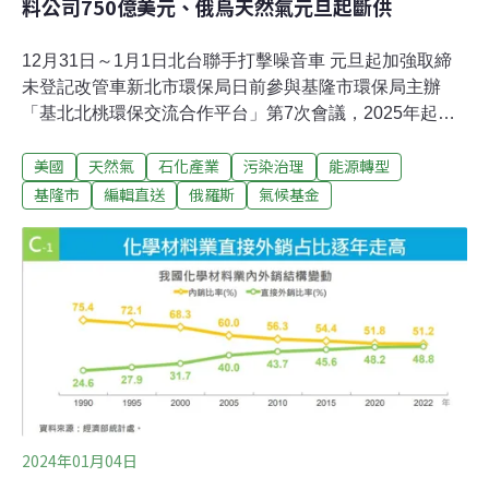
料公司750億美元、俄烏天然氣元旦起斷供
12月31日～1月1日北台聯手打擊噪音車 元旦起加強取締
未登記改管車新北市環保局日前參與基隆市環保局主辦
「基北北桃環保交流合作平台」第7次會議，2025年起改
裝機車排氣管將列為檢驗項目，從源頭強化管制噪音車，
美國
天然氣
石化產業
污染治理
能源轉型
會議決議新北、基隆、台北及桃園環保局、警察局及監理
單位將聯手合作，自元旦起加強取締未經監理登記的改裝
基隆市
編輯直送
俄羅斯
氣候基金
排氣管車輛，範圍涵蓋四市相接鄰主要道路、噪音車陳情
熱區，並採取夜間攔查、科技執法等措施強化聯防。（經
濟日報報導）整合公私地 新北擬推街廓型都更新北逾30年
建物超過75萬戶，推動過程常面臨產權複雜、整合意見分
歧等而卡關，國家住都中心和新北城鄉局合作，擬在土城
樂利段等五處大範圍都更，盼以國有地整合周邊私有地做
街廓型都更。民代直指與私有地分潤是關鍵；學者提醒與
地主要做好溝通與協商。（聯合報報導）
2024年01月04日