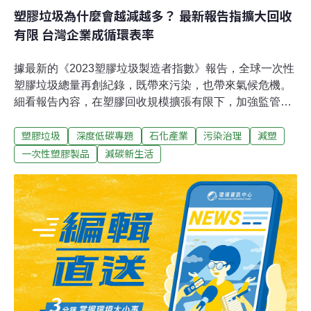
塑膠垃圾為什麼會越減越多？ 最新報告指擴大回收
有限 台灣企業成循環表率
據最新的《2023塑膠垃圾製造者指數》報告，全球一次性
塑膠垃圾總量再創紀錄，既帶來污染，也帶來氣候危機。
細看報告內容，在塑膠回收規模擴張有限下，加強監管力
道就很重要。而包含台灣廠商在內的石化企業做出重大的
塑膠垃圾
深度低碳專題
石化產業
污染治理
減塑
回收承諾，也扮演重要角色。繼2021年《塑膠垃圾製造者
指數》揭露全球55%塑膠垃圾來自20家石化巨頭，定期發
一次性塑膠製品
減碳新生活
布報告的邁德魯基金會（Minderoo Foundation）今
（2023）年公布《2023塑膠垃圾製造者指數》（2023
Plastic Waste Makers Index），除提出四個主要發現，也
建議四類利害關係人採取行動，降低一次性塑膠垃圾和溫
室氣體排放。主要發現一：一次性塑膠垃圾總量再創紀錄
儘管消費者意識、企業關注度和監管力道不斷提高，2021
年仍比2019年新增600萬公噸的一次性塑膠垃圾，總量來
到約1.37億噸。雖然一次性塑膠增加的速度略見趨緩，但
預估到2027前仍將新