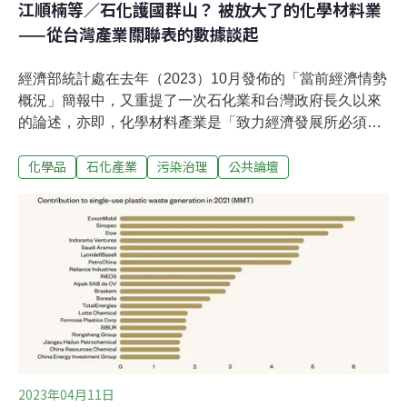
江順楠等／石化護國群山？ 被放大了的化學材料業
——從台灣產業關聯表的數據談起
經濟部統計處在去年（2023）10月發佈的「當前經濟情勢
概況」簡報中，又重提了一次石化業和台灣政府長久以來
的論述，亦即，化學材料產業是「致力經濟發展所必須推
動的關鍵性產業」。然而，這樣的數據解讀真的精確嗎？
化學品
石化產業
污染治理
公共論壇
石化業或甚至單指化學材料業對於經濟的影響已昭然若
揭，本文從台灣產業關聯表的數據談起，只要不影響國內
下游產業的供應，石化業的緊縮對於其他產業的影響並不
大。關鍵性產業的定義什麼產業是「關鍵性產業」？衡量
標準有很多。行政院主計總處出版的台灣產業關聯表是一
個很重要的資料庫，可以透過不同產業之間相互交易的實
際數據，勾勒出各個產業之間的關聯性有多強。以台灣產
業關聯表為基礎的經濟部統計處「當前經濟情勢概況」，
呈現的數據告訴我們，化學材料產業和其他產業的關聯度
是所有產業中最高的。更具體地說，這似乎是表示，化學
材料產業是其他產業發展時重要的支持產業（又稱感應
2023年04月11日
度，見表一）；同時，如果化學材料產業的規模縮減，