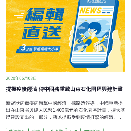
區，呼籲新市長必須面對石化氣爆風險，要求檢討風險管
控機制並縮減石化業的規模。29日南部反空污聯盟等多個
環保團體則在市府前，要求市長候選人在8月1日政見發表
會上針對重大環境爭議提出見解和對策，包括空污、水
污、廢棄物、石化工安和都市規劃等環境政見，候選人都
不該拖延閃避。秀出18吋輸送乙烯的石化管線模型，地球
公民基金會副執行長王敏玲說，目前高雄市地底仍有71條
工業管線，且存在住商區之間。其中一條乙烯輸送管甚至
長達29.92公里，穿越10所國中小學校，
2020年06月03日
提振疫後經濟 傳中國將重啟山東石化園區興建計畫
新冠狀病毒疾病衝擊中國經濟，據路透報導，中國重新提
出在山東省興建人民幣1,400億元的石化園區計畫，擴大基
礎建設支出的一部分，藉以提振受到疫情打擊的經濟。山
東省是中國獨立煉廠的大本營，煙台多年前就曾計劃興建