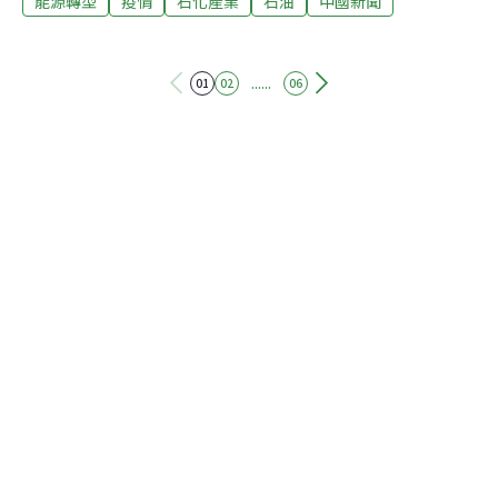
能源轉型
疫情
石化產業
石油
中國新聞
日煉量40萬桶、年產300萬噸乙烯的工廠，但因中國正苦
於應對煉油產能過剩，審批進程緩慢。這項計畫雖有助於
減少中國石化產品進口，但當前中國成品油過剩問題仍未
解決，再耗钜資建廠可能加劇產能過剩。有分析認為，中
......
01
02
06
國政府此舉是希望透過基建，緩和經濟成長下滑帶來的失
業等問題。但報導說，這項計畫的關聯公司山東裕龍石化
有限公司與中國國家發改委都沒有做出回應。