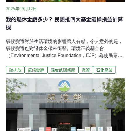
2025年09月12日
我的退休金虧多少？ 民團推四大基金氣候損益計算
機
氣候變遷對於生活環境的影響讓人有感，令人意外的是，
氣候變遷也對退休金帶來衝擊。環境正義基金會
（Environmental Justice Foundation，EJF）為使民眾切
身感受退休金受氣候衝擊風險，推出「政府四大基金氣候
碳排放
氣候變遷
深度低碳新聞
撤資
石化產業
損益計算機」，讓民眾計算自己的退休金到2050年時的虧
損狀況。四大基金均未有積極氣候行動氣候危機也會影響
退休金？EJF與環境權保障基金會、Solution for Our
Climate（SFOC）、台灣青年氣候聯盟、350 Taiwan、
Protect Our Winters Taiwan、寶島淨鄉團等公民團體，4
日聯合召開記者會指出，根據試算分析，政府四大基金
（中華郵政儲金、勞工退休基金、勞工保險基金、公務人
員退休撫卹基金）若不積極揭露氣候相關財務，亦不從高
碳排產業撤資，到2050年，民眾退休金恐縮水超過30%。