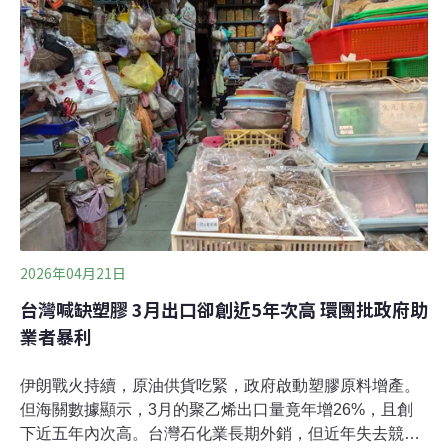
資，收益最終回歸全民。台灣政府四大基金（郵政儲金、
勞保、勞退、退撫基金）規模共約15兆元，環境正義基金
會（EJF）昨日偕同民進黨立委林月琴、台灣影響力投資
協會、台灣氣候行動網絡研究中心（TCAN）召開記者
會，發布《台灣政府基金的氣候相關財務揭露分析報
告》，點出四大基金的氣候揭露、投資轉型計畫都有不
足，「恐讓全民退休金深陷巨大的氣候財務風險」。
2026年04月21日
台灣喊缺塑膠 3月出口卻創近5年次高 環團批政府助
業者暴利
伊朗戰火持續，原油供貨吃緊，政府啟動塑膠原料增產。
但海關數據顯示，3月的聚乙烯出口量竟年增26%，且創
下近五年內次高。台灣石化業長期外銷，但近年失去競爭