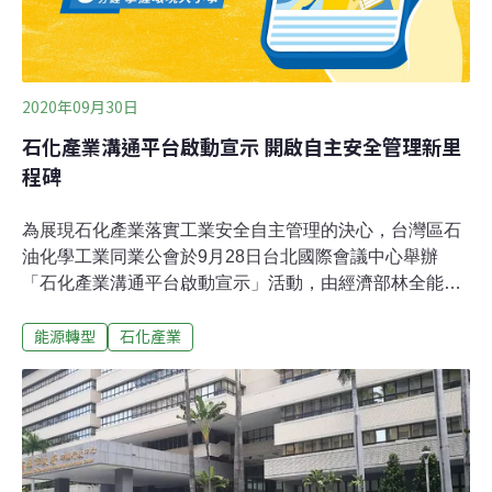
2020年09月30日
石化產業溝通平台啟動宣示 開啟自主安全管理新里
程碑
為展現石化產業落實工業安全自主管理的決心，台灣區石
油化學工業同業公會於9月28日台北國際會議中心舉辦
「石化產業溝通平台啟動宣示」活動，由經濟部林全能次
長、經濟部工業局楊伯耕副局長與勞動部職業安全衛生署
能源轉型
石化產業
鄒子廉署長親自蒞臨，勉勵石化產業共同朝永續經營之願
景邁進。石化產業在民生、醫療產業鏈中扮演著極重要的
角色。尤其在COVID-19疫情期間，石化產業提供用以製
造口罩不織布的原料，可說是口罩國家隊的幕後功臣。今
年由台灣區石油化學工業同業公會發起推動「石化產業溝
通平台」，並由經濟部工業局從中指導，希望能提供石化