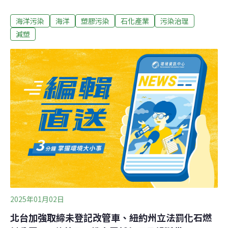
判，解決塑膠污染問題。聲明內容指出，8月5日至14日於
海洋污染
海洋
塑膠污染
石化產業
污染治理
瑞士舉行的全球塑膠公約延長談判，《尼斯覺醒行動》應
作為推進談判的地板，而非天花板。綠色和平美國分部的
減塑
專家，則在海洋會議現場受訪指出，台灣可以利用島國對
進出口資源的掌控力，從源頭減量著手，為全球樹立減少
一次性塑膠生產的轉型典範。
2025年01月02日
北台加強取締未登記改管車、紐約州立法罰化石燃