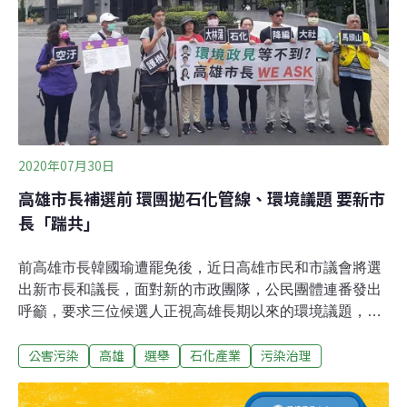
業者一個分享經驗與訊息的平台，落實產業自主安全管
理，拉近產業與政府、社會大眾三方間的距離，尋求環境
（E）、社會（S）與公司治理（G）之企業永續經營之
道。本次啟動宣示活動由台灣區石油化學工業同業公會44
家會員廠商的高階管理代表為主要宣示人，透過本次宣示
儀式，表達石化產業高階管理者對工安的支持與落
2020年07月30日
高雄市長補選前 環團拋石化管線、環境議題 要新市
長「踹共」
前高雄市長韓國瑜遭罷免後，近日高雄市民和市議會將選
出新市長和議長，面對新的市政團隊，公民團體連番發出
呼籲，要求三位候選人正視高雄長期以來的環境議題，並
應主動說明相關環境爭議的解決方法，不要用口水和泥巴
公害污染
高雄
選舉
石化產業
污染治理
戰蒙混過去。7月31日是高雄氣爆六週年，地球公民基金
會與大社環境守護聯盟、金煙囪文化協進會30日召開記者
會，提醒市民高雄市地底的石化管線一直存在且穿越市