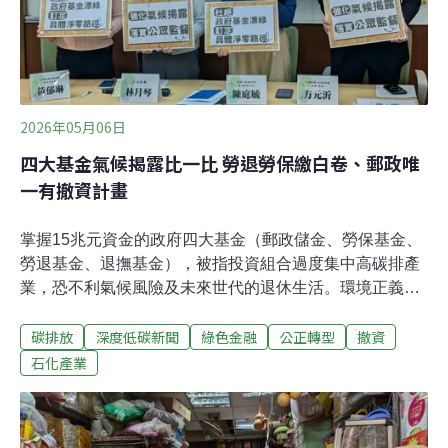
2026年05月06日
四大基金氣候揭露比一比 勞退勞保繳白卷、郵政唯
一有撤資計畫
掌握15兆元資金的政府四大基金（郵政儲金、勞保基金、
勞退基金、退撫基金），被指投資組合過度集中高碳排產
業，恐不利氣候風險及未來世代的退休生活。環境正義基
金會昨（5）日發布報告，勞保、勞退基金在氣候情境分
碳排放
深度低碳新聞
綠色金融
公正轉型
撤資
析、高碳排曝險佔比、化石燃料撤資策略等項目都交白
卷。環團呼籲，四大基金應強化氣候揭露，氣候法也應明
石化產業
定政府基金在氣候議題上的權責。四大基金氣候揭露不足
全民退休金深陷巨大風險每月從薪資提撥的勞保、勞退費
用，以及民眾存入郵局的資金，會由政府統籌管理、投