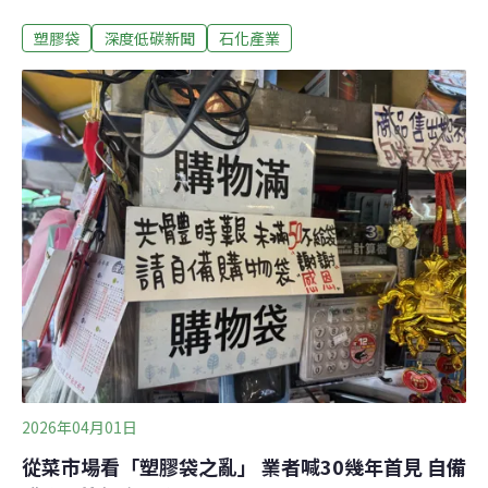
力，乙烯產能降到70%，閒置三分之一以上，產能嚴重過
塑膠袋
深度低碳新聞
石化產業
剩。環境權保障基金會表示，短期聚乙烯出口大增，應是
市場行情佳，「有貨就盡量出」，海外客戶也會向供應商
搶貨。不過環權會警告，政府增加產量的因應措施，反而
可能成為少數廠商「前方吃緊、後方緊吃」，獲取出口暴
利的墊腳石，更把石化產業污染留在國內。台灣缺塑膠
嗎？ 3月塑膠出口達5年內次高伊朗戰爭造成國際原油供給
失衡，3月開始出現塑膠袋量少價漲的狀況。經濟部本月4
日啟動「塑膠袋平價專案」，每月增加5500噸聚乙烯，約
可生產約12.5億個一斤塑膠袋。不過根據財政部海關進出
口統計，乙烯聚合物在戰事爆發後的今年3月，出口量（9
萬3142公噸）較去（2025）年同期增加逾26%，是近五年
內的新高紀錄，上一個高
2026年04月01日
從菜市場看「塑膠袋之亂」 業者喊30幾年首見 自備