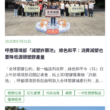
2025年07月31日
呼應環境部「減塑許願池」 綠色和平：消費減塑也
要降低源頭塑膠產量
「全球塑膠公約」新一輪談判在即，綠色和平今（31）日
上午於環境部召開記者會，站上3D塑膠廢棄物「許願
池」，呼籲環境部長彭啟明加入全球塑膠減產行列，反對
「新四輕」擴建等增加塑膠原料產能的計畫。環團站上
塑膠垃圾
石化產業
污染治理
減塑
一次性塑膠製品
「許願池」 籲源頭塑膠減產綠色和平今日上午於環境部
前，以地面3D圖像打造一座堆滿塑膠廢棄物的「許願
循環經濟
池」，喊出「逐家來下願，塑膠愛減產（大家來許願，塑