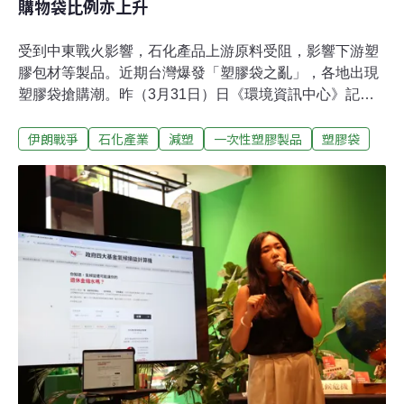
購物袋比例亦上升
受到中東戰火影響，石化產品上游原料受阻，影響下游塑
膠包材等製品。近期台灣爆發「塑膠袋之亂」，各地出現
塑膠袋搶購潮。昨（3月31日）日《環境資訊中心》記者
實地走訪台北市某傳統市場，有蔬果攤販分享，原本一包
伊朗戰爭
石化產業
減塑
一次性塑膠製品
塑膠袋
塑膠袋價格約22元，最近已經漲到28～29元左右，且持續
上漲中，換算下來，漲幅大約30%。另外有滷味業者說，
常用的透明方形耐熱袋，漲幅快逼近一倍。幾乎所有攤販
都不約而同表示，塑膠袋供應商都曾放話「下個月會更
貴」。市場、小吃店塑膠袋大漲 上游嚴重缺貨「有錢也買
不到」生活雜貨店家也觀察到，進貨成本漲價，售價也被
迫調漲反應。而且影響範圍涵蓋任何塑膠相關製品，不論
是紅白背心袋、透明耐熱袋，甚至是連保鮮膜、垃圾袋、
塑膠手套等都漲價。即便如此，最近來買塑膠袋的人還是
越來越多。撇除價格，更嚴重的問題是缺貨，市場攤販們
苦笑「有錢也買不到」。不願具名的塑膠製品批發商受訪
透露，因為缺少原料，甚至有聽說上游的小工