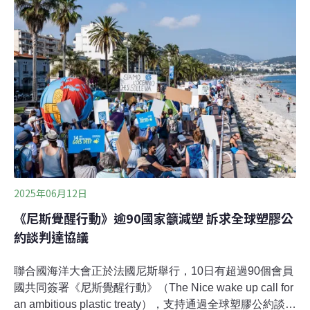
膠要減產）」口號，呼籲環境部部長彭啟明加入全球塑膠
減產的行列。環境部7月推出「一次用產品源頭減量」許
願池，預計下半年提出禁塑規劃。綠色和平減塑專案負責
人張凱婷表示，環境部原本應該在上半年提出2035的減塑
里程碑，但半年過去只推出「許願池」，「儘管新增『零
售商品包裝』與『網購包材』的方向，但也拖延了原本
2030全面禁塑的目標，令人擔心。」
2025年06月12日
《尼斯覺醒行動》逾90國家籲減塑 訴求全球塑膠公
約談判達協議
聯合國海洋大會正於法國尼斯舉行，10日有超過90個會員
國共同簽署《尼斯覺醒行動》（The Nice wake up call for
an ambitious plastic treaty），支持通過全球塑膠公約談