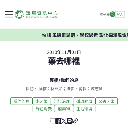
電子報
登入
快訊
風機離聚落、學校過近 彰化福漢風電案
2010年11月01日
藥去哪裡
專欄
/
我們的島
採訪、 撰稿：林燕如；攝影、剪輯：陳志昌
我們的島
水污染
污染治理
循環經濟
公害污染
綠色消費
廢棄物
生活環境