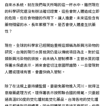
自來水系統，就在我們每天所喝的這一杯水中。雖然現在
的科學研究還沒有辦法確切證實，這些會對人體造成立即
的危險，但在食物鏈的作用下，讓人擔憂，未來這些含有
藥物殘留的水，長年累積下來，是否會使人體產生抗藥
性？
現在，全球的科學家已經開始重視這類稱為新興污染物的
研究，台灣的現行水質檢測仍是以傳統項目為主，對於這
類新興污染物的排放，尚未納入管制標準。主管水質的環
保署水保處表示，將來會密切注意國際趨勢，一旦發現對
人體或環境有害，會盡快納入管制。
除了在法規上要持續監督，要避免藥物進入河川，就得注
意廢藥處理方式。環保署表示按照聯合國的規範，只要超
過高溫850度的焚化爐就能焚化藥品，台灣各地的焚化爐
幾乎都達到這個標準，因此固體藥品直接丟棄即可，但需