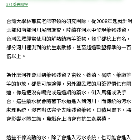
581藥去哪裡
台灣大學林郁真老師帶領的研究團隊，從2008年起就針對
北部和南部河川展開調查，陸續在河水中發現藥物殘留，
台灣民眾經常使用的解熱鎮痛等藥物，幾乎都榜上有名，
部分河川裡測到的抗生素數據，甚至超過歐盟標準的一百
倍以上。
為什麼河裡會測到藥物殘留？畜牧、養殖、醫院、藥廠等
等的排放，都是可能途徑，另外跟民眾的用藥習慣也有關
連，像是把沒有喝完或是過期的藥水，倒入馬桶或洗手
台，這些藥水就會隨著下水道進入到河川，而傳統的污水
處理系統，沒有辦法完全去除殘留藥物，日積月累下，將
會影響水體生態，魚蝦身上將會有抗生素累積。
這些不停流動的水，除了會進入污水系統，也可能會進入