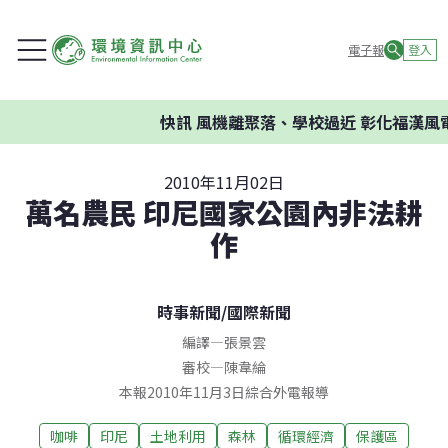
電子報
登入
快訊
風機離聚落、學校過近 彰化福漢風
2010年11月02日
萬名農民 印尼國家公園內非法耕
作
時事新聞
/
國際新聞
編譯
—
張景雲
審校
—
陳韋綸
本報2010年11月3日綜合外電報導
咖啡
印尼
土地利用
森林
循環經濟
保護區