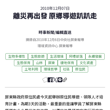
2010年12月07日
離災再出發 原鄉導遊趴趴走
時事新聞
/
編輯直送
摘錄自2010年12月6日中央社屏東報導
環境資訊中心
屏東
報導
生物多樣性
生態旅遊
生活環境
阿禮部落
永續發展
生態保育
山林
屏東
棲地保育
文化資產
土地利用
環境哲學
社區
原住民
屏東縣政府原住民處今天起舉辦原住民導遊、領隊人才培
育計畫，為期3天的活動，最重要的是讓學員了解屏東縣