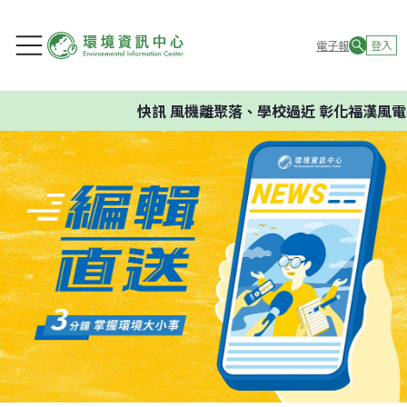
電子報
登入
快訊
風機離聚落、學校過近 彰化福漢風電