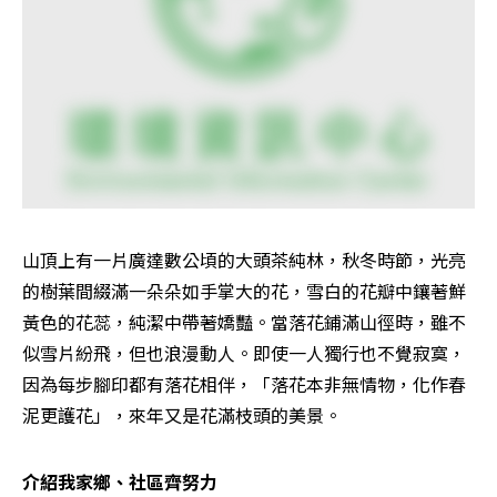
山頂上有一片廣達數公頃的大頭茶純林，秋冬時節，光亮
的樹葉間綴滿一朵朵如手掌大的花，雪白的花瓣中鑲著鮮
黃色的花蕊，純潔中帶著嬌豔。當落花鋪滿山徑時，雖不
似雪片紛飛，但也浪漫動人。即使一人獨行也不覺寂寞，
因為每步腳印都有落花相伴，「落花本非無情物，化作春
泥更護花」，來年又是花滿枝頭的美景。
介紹我家鄉、社區齊努力