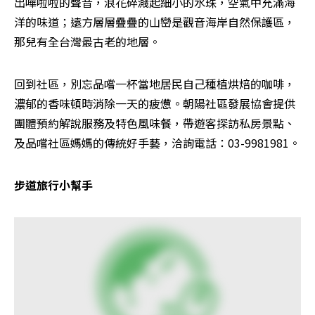
出嘩啦啦的聲音，浪花碎濺起細小的水珠，空氣中充滿海
洋的味道；遠方層層疊疊的山巒是觀音海岸自然保護區，
那兒有全台灣最古老的地層。
回到社區，別忘品嚐一杯當地居民自己種植烘焙的咖啡，
濃郁的香味頓時消除一天的疲憊。朝陽社區發展協會提供
團體預約解說服務及特色風味餐，帶遊客探訪私房景點、
及品嚐社區媽媽的傳統好手藝，洽詢電話：03-9981981。
步道旅行小幫手