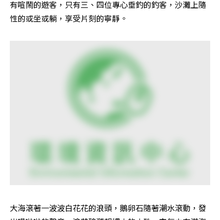
有喧鬧的遊客，只有三、四位專心垂釣的釣客，沙灘上隨
性的或坐或躺，享受片刻的寧靜。
大海滾著一波波白花花的浪頭，鵝卵石隨著潮水滾動，發