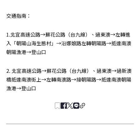
交通指南：
1.北宜高速公路→蘇花公路（台九線）、過東澳→左轉進
入「朝陽山海生態村」→沿娜娘路左轉朝陽路→抵達南澳
朝陽漁港→登山口
2. 北宜高速公路→蘇花公路（台九線）、過東澳→過新澳
橋抵達南澳街上→左轉南澳路→接朝陽路→抵達南澳朝陽
漁港→登山口