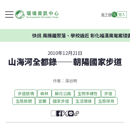
電子報
登入
快訊
風機離聚落、學校過近 彰化福漢風電案環委建議不
2010年12月21日
山海河全都錄——朝陽國家步道
作者：湯谷明
步道旅情
森林
蘇花公路
生物多樣性
步道
生態旅遊
宜蘭
國家步道
生活環境
生態保育