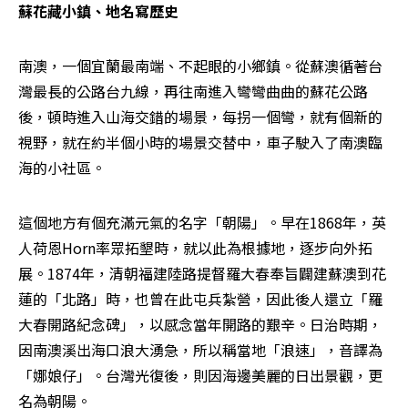
蘇花藏小鎮、地名寫歷史
南澳，一個宜蘭最南端、不起眼的小鄉鎮。從蘇澳循著台
灣最長的公路台九線，再往南進入彎彎曲曲的蘇花公路
後，頓時進入山海交錯的場景，每拐一個彎，就有個新的
視野，就在約半個小時的場景交替中，車子駛入了南澳臨
海的小社區。
這個地方有個充滿元氣的名字「朝陽」。早在1868年，英
人荷恩Horn率眾拓墾時，就以此為根據地，逐步向外拓
展。1874年，清朝福建陸路提督羅大春奉旨闢建蘇澳到花
蓮的「北路」時，也曾在此屯兵紮營，因此後人還立「羅
大春開路紀念碑」，以感念當年開路的艱辛。日治時期，
因南澳溪出海口浪大湧急，所以稱當地「浪速」，音譯為
「娜娘仔」。台灣光復後，則因海邊美麗的日出景觀，更
名為朝陽。