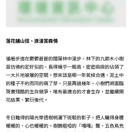
落花鋪山徑、浪漫賞森情
循著步道在鬱鬱蒼蒼的闊葉林中漫步，林下的九節木小樹
苗彷彿約定好似的，長得幾乎一般高，密密麻麻的佔領了
一大片地被層的空間。想來該是哪一年氣候合適，泥土中
的種子不約而同的萌了芽，只是再過幾年，小樹們將面臨
現實殘酷的生存競爭，唯有最適合的才會生存，並繼續開
花結果、繁衍後代。
冬日難得的陽光穿透樹梢灑下斑駁的影子，把人曬得身體
暖暖的、心也暖暖的。樹鵲粗啞的「嘎嘎」聲、五色鳥充