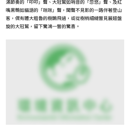
滿節奏的「叩叩」聲、大冠鷲如哨音的「忽悠」聲、及紅
嘴黑鵯如貓語的「咪咪」聲，聞聲不見影的一路伴著登山
客，偶有體大粗魯的樹鵲飛過，或從樹梢細縫瞥見展翅盤
旋的大冠鷲，留下驚鴻一瞥的驚喜。