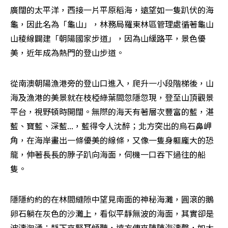
廣闊的太平洋，西接一片平原稻海，遠望如一隻趴伏的海
龜，因此名為「龜山」，林務局羅東林區管理處循著龜山
山稜線闢建「朝陽國家步道」，因為山緩路平，景色優
美，近年成為熱門的登山步道。
從南澳朝陽漁港旁的登山口進入，爬升一小段階梯後，山
海及漁港的美景就在枝椏綠葉間忽隱忽現，登至山頂觀景
平台，視野頓時開闊。無際的海天有著層次豐富的藍，湛
藍、寶藍、深藍...，藍得令人沈醉；北方突出的烏石鼻岬
角，在海岸畫出一條優美的線條，又像一隻身軀龐大的恐
龍，伸著長長的脖子趴向海面，伺機一口吞下過往的船
隻。
隱隱約約的在林間縫隙中望見南面的神秘海灘，圓滾的鵝
卵石躺在灰色的沙灘上，看似平靜無波的海面，其實卻是
波濤洶湧；靜下來豎耳傾聽，遠方傳來陣陣海濤聲，如大