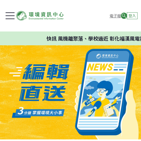
電子報
登入
快訊
風機離聚落、學校過近 彰化福漢風電