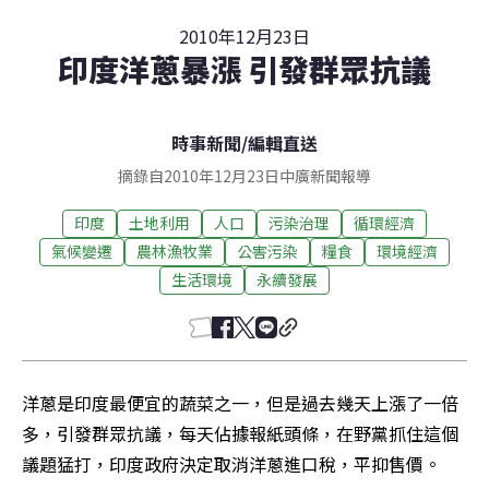
2010年12月23日
印度洋蔥暴漲 引發群眾抗議
時事新聞
/
編輯直送
摘錄自2010年12月23日中廣新聞報導
印度
土地利用
人口
污染治理
循環經濟
氣候變遷
農林漁牧業
公害污染
糧食
環境經濟
生活環境
永續發展
洋蔥是印度最便宜的蔬菜之一，但是過去幾天上漲了一倍
多，引發群眾抗議，每天佔據報紙頭條，在野黨抓住這個
議題猛打，印度政府決定取消洋蔥進口稅，平抑售價。