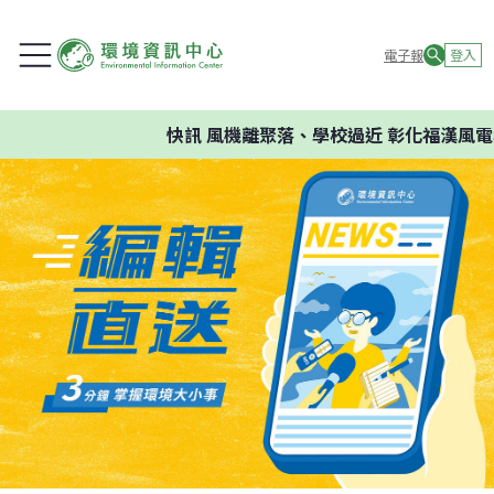
電子報
登入
快訊
風機離聚落、學校過近 彰化福漢風電