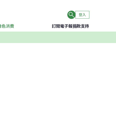
登入
綠色消費
訂閱電子報
捐款支持