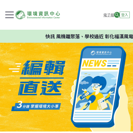
電子報
登入
快訊
風機離聚落、學校過近 彰化福漢風電