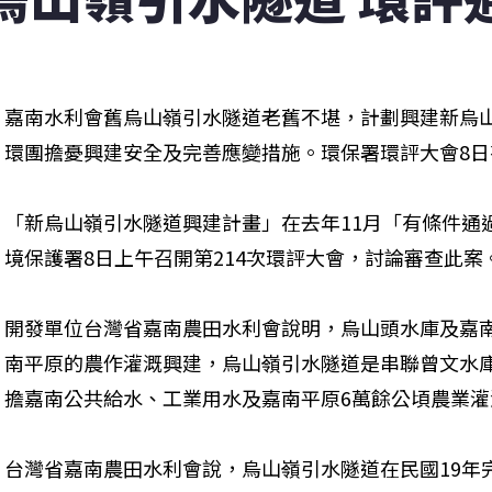
嘉南水利會舊烏山嶺引水隧道老舊不堪，計劃興建新烏
環團擔憂興建安全及完善應變措施。環保署環評大會8日
「新烏山嶺引水隧道興建計畫」在去年11月「有條件通
境保護署8日上午召開第214次環評大會，討論審查此案
開發單位台灣省嘉南農田水利會說明，烏山頭水庫及嘉
南平原的農作灌溉興建，烏山嶺引水隧道是串聯曾文水
擔嘉南公共給水、工業用水及嘉南平原6萬餘公頃農業灌
台灣省嘉南農田水利會說，烏山嶺引水隧道在民國19年