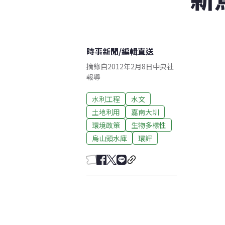
時事新聞
/
編輯直送
摘錄自2012年2月8日中央社
報導
水利工程
水文
土地利用
嘉南大圳
環境政策
生物多樣性
烏山頭水庫
環評