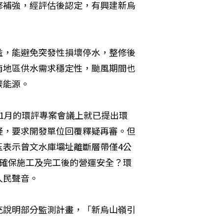
修補強，經評估後認定，有興建新烏
益，能避免突發性損壞停水，整修後
南地區供水需求穩定性，颱風期間也
碳能源。
1月的環評專案會議上就已提出環
疑，要求開發單位回覆釋疑再審。但
玉表示曾文水庫壩址離斷層帶僅4公
何確保施工及完工後的營運安全？環
人民聲音。
充說明部分監測計畫，「新烏山嶺引