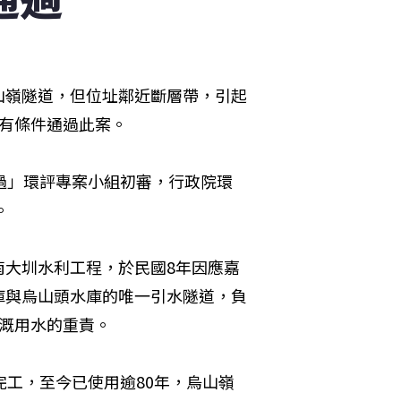
山嶺隧道，但位址鄰近斷層帶，引起
有條件通過此案。
過」環評專案小組初審，行政院環
。
南大圳水利工程，於民國8年因應嘉
庫與烏山頭水庫的唯一引水隧道，負
溉用水的重責。
完工，至今已使用逾80年，烏山嶺