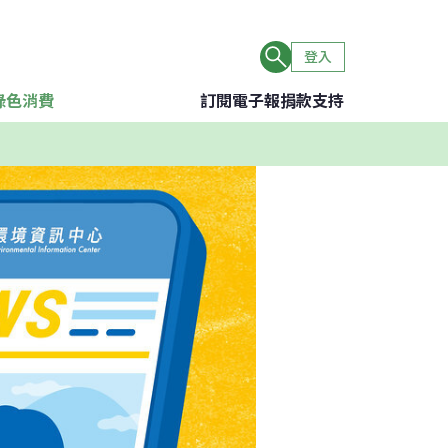
登入
綠色消費
訂閱電子報
捐款支持