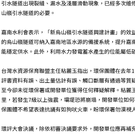
引水隧道出現裂縫、漏水及淺層滑動現象，已經多次維
山嶺引水隧道的必要。
嘉南水利會表示，「新烏山嶺引水隧道興建計畫」的效
的烏山嶺隧道可納入嘉南地區水源的備援系統，提升嘉
能穩定供水。此外，利用水力發電蓄水產生的位能屬低
台灣水資源保育聯盟主任粘麗玉指出，環保團體在去年1
評書資料有誤、出土量估計有誤、觸口斷層有通過等質
至今卻未從環保署或開發單位獲得任何釋疑解釋。粘麗
里，若發生7級以上強震，壩堤恐將崩塌，開發單位如
保團體不希望表達抗議有如狗吠火車，盼環保署勿漠視
環評大會決議，除依初審決議要求外，開發單位應再補