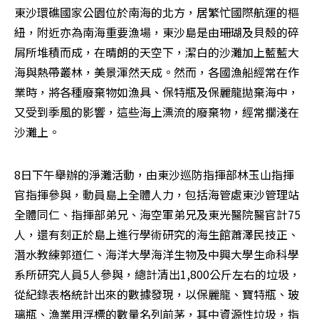
東沙環礁國家公園位於南海的北方，居繁忙國際航運的樞
紐，附近亦為南海重要漁場，東沙島是由珊瑚及貝殼的碎
屑所堆積而成，在晴朗的天空下，潔白的沙灘加上藍藍大
海與熱帶叢林，美景渾然天成。然而，各國漁船經常在作
業時，將各種廢棄物如漁具、保特瓶及保麗龍拋棄海中，
又受到季風的影響，這些海上漂流的廢棄物，經常擱淺在
沙灘上。
8日下午舉辦的淨灘活動，由東沙巡防指揮部林玉山指揮
官指揮參與，動員島上全體人力，包括海管處東沙管理站
全體同仁、指揮部弟兄、海空軍弟兄及東光醫院醫官計75
人，還有刻正於島上進行學術研究的海生館蕭澤民技正、
潛水教練郭道仁、海洋大學海洋生物及中興大學生命科學
系所研究人員5人參與，總計清出1,800公斤左右的垃圾，
從紀錄表格統計出來的數據發現，以保麗龍、寶特瓶、玻
璃瓶、漁業用浮標的數量名列前茅，其中資源性垃圾，指