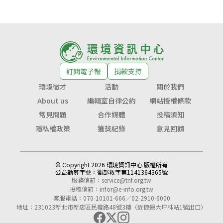
訂閱電子報
捐款支持
環境徵才
活動
關於我們
About us
編輯室自律公約
網站授權條款
常見問題
合作媒體
投稿須知
隱私權政策
獲獎紀錄
意見回饋
© Copyright 2026 環境資訊中心 版權所有
公益勸募字號：
衛部救字第1141364365號
服務信箱：
service@tnf.org.tw
投稿信箱：
infor@e-info.org.tw
客服電話：070-10101-666／02-2910-6000
地址：231023新北市新店區民權路48號3樓（近捷運大坪林站1號出口）