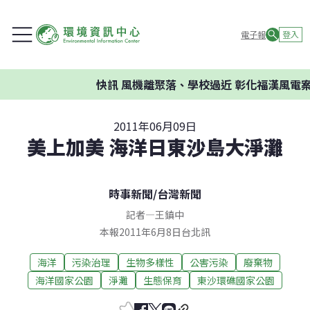
電子報
登入
快訊
風機離聚落、學校過近 彰化福漢風電案環
2011年06月09日
美上加美 海洋日東沙島大淨灘
時事新聞
/
台灣新聞
記者
—
王鎮中
本報2011年6月8日台北訊
海洋
污染治理
生物多樣性
公害污染
廢棄物
海洋國家公園
淨灘
生態保育
東沙環礁國家公園