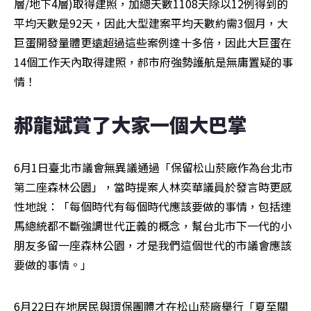
層/地下4層)取得建照，加總天數1108天除以12例得到的
平均天數是92天，因此大型建案平均天數約需3個月，大
巨蛋開發量體更遠超過這些案例達十多倍，因此大巨蛋在
14個工作天內取得建照，郝市府強勢護航是無庸置疑的事
情！
郝龍斌賞了大家一個大巴掌
6月1日臺北市議會無異議通過「保留松山菸廠作為台北市
第二座森林公園」，當時提案人林奕華議員於發言時更感
性地說：「每個時代有每個時代應該要做的事情，包括連
馬總統都不斷強調世代正義的概念，幫台北市下一代的小
朋友多留一座森林公園，才是我們這個世代的市議會應該
要做的事情。」
6月22日在地居民與環保團體才在松山菸廠舉行「夏至關