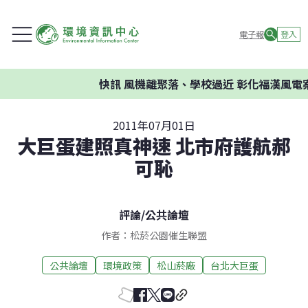
電子報
登入
快訊
風機離聚落、學校過近 彰化福漢風電案
2011年07月01日
大巨蛋建照真神速 北市府護航郝
可恥
評論
/
公共論壇
作者：松菸公園催生聯盟
公共論壇
環境政策
松山菸廠
台北大巨蛋