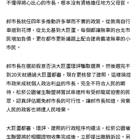
不懂得將心比心的市長，根本沒有資格擔任地方父母官。
郝市長就任四年多推動許多華而不實的政策，從敦南自行
車道到花博，從北北基到大巨蛋，每個都讓無辜的台北市
民增加負債，更在都市更新議題上配合建商霸凌無辜的小
市民。
郝市長在選前假意否決大巨蛋環評騙取選票，然後選完不
到20天就通過大巨蛋都審，現在更核發了建照，這樣操控
市政來成就個人政治利益的市長，完全不符合人民的期
待，松菸公園催生聯盟將嘗試串連所有受郝龍斌迫害的民
眾，認真評估罷免郝市長的可行性，讓郝市長知道，背棄
人民的政客也將遭人民唾棄。
大巨蛋都審、環評、建照的行政程序均違法，松菸公園催
生聯盟將於相關證物收集完成後，立即提出撤銷訴訟。另