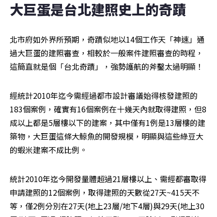
大巨蛋是台北建照史上的奇蹟
北市府如外界所預期，奇蹟似地以14個工作天「神速」通
過大巨蛋的建照審查，相較於一般案件建照審查的時程，
這簡直就是個「台北奇蹟」，強勢護航的斧鑿太過明顯！
經統計2010年迄今需經過都市設計審議始得核發建照的
183個案例，確實有16個案例在十幾天內就取得建照，但8
成以上都是5層樓以下的建案，其中僅有1例是13層樓的建
築物，大巨蛋這條大鯨魚的開發規模，明顯與這些綠豆大
的蝦米建案不成比例。
統計2010年迄今開發量體超過21層樓以上、需經都審取得
申請建照的12個案例，取得建照的天數從27天~415天不
等，僅2例分別在27天(地上23層/地下4層)與29天(地上30