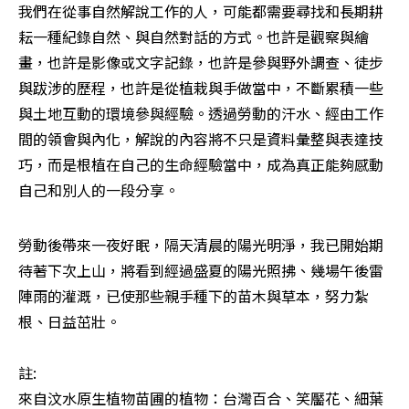
我們在從事自然解說工作的人，可能都需要尋找和長期耕
耘一種紀錄自然、與自然對話的方式。也許是觀察與繪
畫，也許是影像或文字記錄，也許是參與野外調查、徒步
與跋涉的歷程，也許是從植栽與手做當中，不斷累積一些
與土地互動的環境參與經驗。透過勞動的汗水、經由工作
間的領會與內化，解說的內容將不只是資料彙整與表達技
巧，而是根植在自己的生命經驗當中，成為真正能夠感動
自己和別人的一段分享。
勞動後帶來一夜好眠，隔天清晨的陽光明淨，我已開始期
待著下次上山，將看到經過盛夏的陽光照拂、幾場午後雷
陣雨的灌溉，已使那些親手種下的苗木與草本，努力紮
根、日益茁壯。

註:

來自汶水原生植物苗圃的植物：台灣百合、笑靨花、細葉