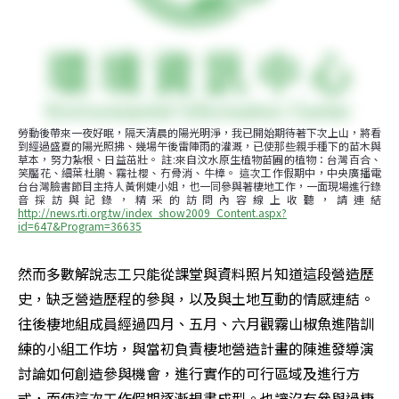
勞動後帶來一夜好眠，隔天清晨的陽光明淨，我已開始期待著下次上山，將看
到經過盛夏的陽光照拂、幾場午後雷陣雨的灌溉，已使那些親手種下的苗木與
草本，努力紮根、日益茁壯。 註:來自汶水原生植物苗圃的植物：台灣百合、
笑靨花、細葉杜鵑、霧社櫻、冇骨消、牛樟。 這次工作假期中，中央廣播電
台台灣臉書節目主持人黃俐婕小姐，也一同參與著棲地工作，一面現場進行錄
音採訪與記錄，精采的訪問內容線上收聽，請連結
http://news.rti.org.tw/index_show2009_Content.aspx?
id=647&Program=36635
然而多數解說志工只能從課堂與資料照片知道這段營造歷
史，缺乏營造歷程的參與，以及與土地互動的情感連結。
往後棲地組成員經過四月、五月、六月觀霧山椒魚進階訓
練的小組工作坊，與當初負責棲地營造計畫的陳進發導演
討論如何創造參與機會，進行實作的可行區域及進行方
式，而使這次工作假期逐漸規畫成型。也讓沒有參與過棲