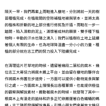
隔天一早，我們再套上雨鞋進入棲地，分別將前一天的樹
苗種植完成，在植栽間的空隙補植地被與草本，並將太高
的植株和折斷的地上部分進行修剪及扦插。雨鞋在一步一
踏間，陷入濕軟的泥土，滿懷著成林的願景、雙手種下植
物時，辛勤的汗水也隨之滴入；我們以植樹在土地上延續
著個人有限的生命，也為地球降溫盡一分小小的力量。種
植的部分就在志工們的努力投入下陸續完成。
在清理這片芒草地的時候，遺留著幾段二葉松的腐木，幾
位志工大哥協力將腐木搬上平台，並由留在棲地的夥伴合
作將腐木佈置在步道旁；一方面可以提供小動物覓食與繁
衍之處，一方面腐木上慢慢長出各種蕈類，也能提供極佳
的觀察與解說素材。搬動著腐木的時候，就發現了其中一
根腐木上有漫走的菌絲和許多正忙碌搬運著白色蟻蛹的螞
蟻，志工隨即發揮解說專長，引導小朋友們拿著放大鏡仔