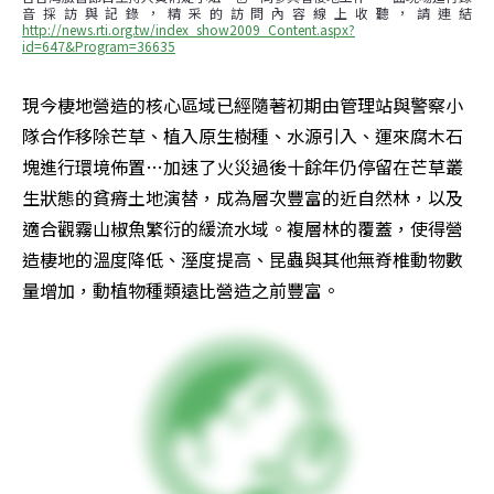
音採訪與記錄，精采的訪問內容線上收聽，請連結
http://news.rti.org.tw/index_show2009_Content.aspx?
id=647&Program=36635
現今棲地營造的核心區域已經隨著初期由管理站與警察小
隊合作移除芒草、植入原生樹種、水源引入、運來腐木石
塊進行環境佈置…加速了火災過後十餘年仍停留在芒草叢
生狀態的貧瘠土地演替，成為層次豐富的近自然林，以及
適合觀霧山椒魚繁衍的緩流水域。複層林的覆蓋，使得營
造棲地的溫度降低、溼度提高、昆蟲與其他無脊椎動物數
量增加，動植物種類遠比營造之前豐富。