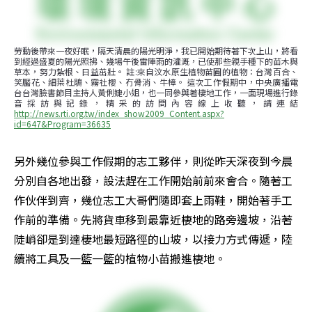
勞動後帶來一夜好眠，隔天清晨的陽光明淨，我已開始期待著下次上山，將看
到經過盛夏的陽光照拂、幾場午後雷陣雨的灌溉，已使那些親手種下的苗木與
草本，努力紮根、日益茁壯。 註:來自汶水原生植物苗圃的植物：台灣百合、
笑靨花、細葉杜鵑、霧社櫻、冇骨消、牛樟。 這次工作假期中，中央廣播電
台台灣臉書節目主持人黃俐婕小姐，也一同參與著棲地工作，一面現場進行錄
音採訪與記錄，精采的訪問內容線上收聽，請連結
http://news.rti.org.tw/index_show2009_Content.aspx?
id=647&Program=36635
另外幾位參與工作假期的志工夥伴，則從昨天深夜到今晨
分別自各地出發，設法趕在工作開始前前來會合。隨著工
作伙伴到齊，幾位志工大哥們隨即套上雨鞋，開始著手工
作前的準備。先將貨車移到最靠近棲地的路旁邊坡，沿著
陡峭卻是到達棲地最短路徑的山坡，以接力方式傳遞，陸
續將工具及一籃一籃的植物小苗搬進棲地。