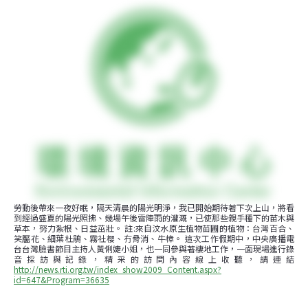
勞動後帶來一夜好眠，隔天清晨的陽光明淨，我已開始期待著下次上山，將看
到經過盛夏的陽光照拂、幾場午後雷陣雨的灌溉，已使那些親手種下的苗木與
草本，努力紮根、日益茁壯。 註:來自汶水原生植物苗圃的植物：台灣百合、
笑靨花、細葉杜鵑、霧社櫻、冇骨消、牛樟。 這次工作假期中，中央廣播電
台台灣臉書節目主持人黃俐婕小姐，也一同參與著棲地工作，一面現場進行錄
音採訪與記錄，精采的訪問內容線上收聽，請連結
http://news.rti.org.tw/index_show2009_Content.aspx?
id=647&Program=36635