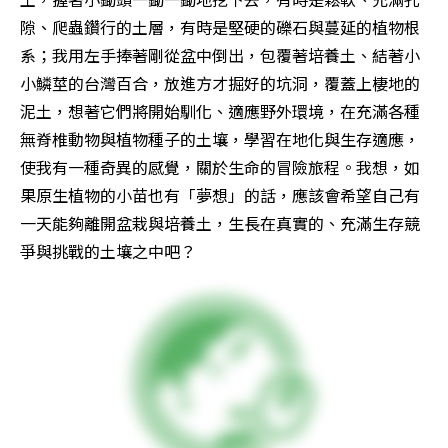
隙、爬蟲鑽行的土層，有時是堅硬的礫石與蔓延的植物根
系；我用左手捧著剛從盆中倒出，包覆著培養土、結著小
小鱗莖的台灣百合，放進方才掘好的坑洞，覆蓋上棲地的
泥土，想著它們將開始馴化、適應野外環境，在充滿各種
無脊椎動物與植物種子的土壤，學習在地化與生存適應，
使我有一種奇異的感覺，關於生命的冒險旅程。我想，如
果原生植物的小苗也有「夢想」的話，應該會希望自己有
一天能夠離開盆栽與培養土，生長在真實的、充滿生存競
爭與挑戰的土壤之中吧？