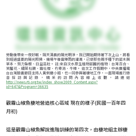
勞動後帶來一夜好眠，隔天清晨的陽光明淨，我已開始期待著下次上山，將看
到經過盛夏的陽光照拂、幾場午後雷陣雨的灌溉，已使那些親手種下的苗木與
草本，努力紮根、日益茁壯。 註:來自汶水原生植物苗圃的植物：台灣百合、
笑靨花、細葉杜鵑、霧社櫻、冇骨消、牛樟。 這次工作假期中，中央廣播電
台台灣臉書節目主持人黃俐婕小姐，也一同參與著棲地工作，一面現場進行錄
音採訪與記錄，精采的訪問內容線上收聽，請連結
http://news.rti.org.tw/index_show2009_Content.aspx?
id=647&Program=36635
觀霧山椒魚棲地營造核心區域 現在的樣子(民國一百年四
月初)
這是觀霧山椒魚解說進階訓練的第四次，由棲地組主辦棲