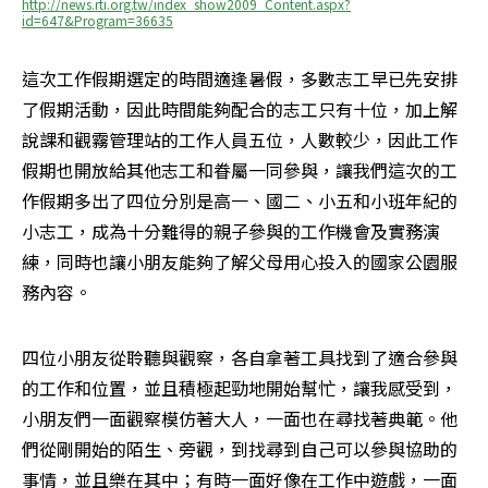
http://news.rti.org.tw/index_show2009_Content.aspx?
id=647&Program=36635
這次工作假期選定的時間適逢暑假，多數志工早已先安排
了假期活動，因此時間能夠配合的志工只有十位，加上解
說課和觀霧管理站的工作人員五位，人數較少，因此工作
假期也開放給其他志工和眷屬一同參與，讓我們這次的工
作假期多出了四位分別是高一、國二、小五和小班年紀的
小志工，成為十分難得的親子參與的工作機會及實務演
練，同時也讓小朋友能夠了解父母用心投入的國家公園服
務內容。
四位小朋友從聆聽與觀察，各自拿著工具找到了適合參與
的工作和位置，並且積極起勁地開始幫忙，讓我感受到，
小朋友們一面觀察模仿著大人，一面也在尋找著典範。他
們從剛開始的陌生、旁觀，到找尋到自己可以參與協助的
事情，並且樂在其中；有時一面好像在工作中遊戲，一面