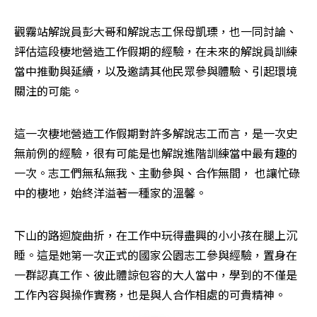
觀霧站解說員彭大哥和解說志工保母凱瑮，也一同討論、
評估這段棲地營造工作假期的經驗，在未來的解說員訓練
當中推動與延續，以及邀請其他民眾參與體驗、引起環境
關注的可能。
這一次棲地營造工作假期對許多解說志工而言，是一次史
無前例的經驗，很有可能是也解說進階訓練當中最有趣的
一次。志工們無私無我、主動參與、合作無間， 也讓忙碌
中的棲地，始終洋溢著一種家的溫馨。
下山的路迴旋曲折，在工作中玩得盡興的小小孩在腿上沉
睡。這是她第一次正式的國家公園志工參與經驗，置身在
一群認真工作、彼此體諒包容的大人當中，學到的不僅是
工作內容與操作實務，也是與人合作相處的可貴精神。