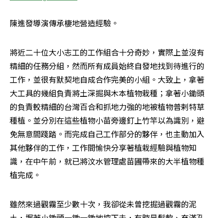
陳進發導演傳承棲地營造經驗。
將近二十位大小志工的工作組合十分奇妙，實際上並沒有
精細的任務分組，然而所有成員始終自發地找到待進行的
工作，並很有默契地自成合作完美的小組。大致上，拿著
大工具的幾組負責將土深掘與木本植物栽種；拿著小鋤頭
的負責較精細的台灣百合和抓地力強的地被植物普剌特草
種植。並分別在這些植物小苗旁邊釘上竹竿以為識別，避
免無意間踐踏。而完成自己工作部分的夥伴，也主動加入
其他夥伴的工作，工作間愉快分享著植栽經驗與植物知
識，在中午前，就已將汶水管理處苗圃帶來的大半植物種
植完成。
雖然來過觀霧至少數十次，我卻從未曾挖掘過觀霧的泥
土，握著小鋤頭一鋤一鋤地挖下去，有時是鬆軟、充滿孔