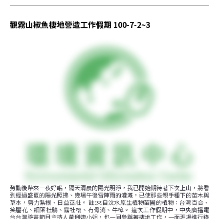
觀霧山椒魚棲地營造工作假期 100-7-2~3
勞動後帶來一夜好眠，隔天清晨的陽光明淨，我已開始期待著下次上山，將看
到經過盛夏的陽光照拂、幾場午後雷陣雨的灌溉，已使那些親手種下的苗木與
草本，努力紮根、日益茁壯。 註:來自汶水原生植物苗圃的植物：台灣百合、
笑靨花、細葉杜鵑、霧社櫻、冇骨消、牛樟。 這次工作假期中，中央廣播電
台台灣臉書節目主持人黃俐婕小姐，也一同參與著棲地工作，一面現場進行錄