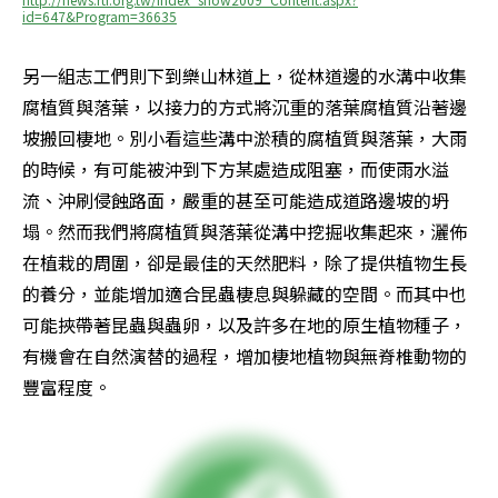
id=647&Program=36635
另一組志工們則下到樂山林道上，從林道邊的水溝中收集
腐植質與落葉，以接力的方式將沉重的落葉腐植質沿著邊
坡搬回棲地。別小看這些溝中淤積的腐植質與落葉，大雨
的時候，有可能被沖到下方某處造成阻塞，而使雨水溢
流、沖刷侵蝕路面，嚴重的甚至可能造成道路邊坡的坍
塌。然而我們將腐植質與落葉從溝中挖掘收集起來，灑佈
在植栽的周圍，卻是最佳的天然肥料，除了提供植物生長
的養分，並能增加適合昆蟲棲息與躲藏的空間。而其中也
可能挾帶著昆蟲與蟲卵，以及許多在地的原生植物種子，
有機會在自然演替的過程，增加棲地植物與無脊椎動物的
豐富程度。