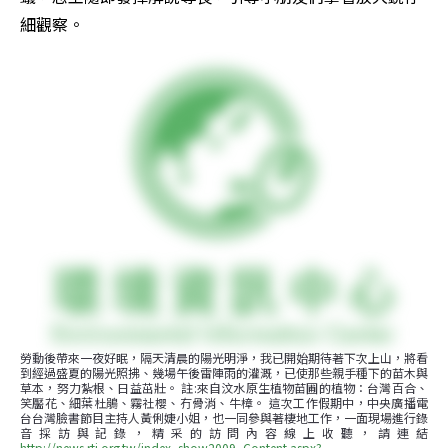
細觀察。
勞動後帶來一夜好眠，隔天清晨的陽光明淨，我已開始期待著下次上山，將看
到經過盛夏的陽光照拂、幾場午後雷陣雨的灌溉，已使那些親手種下的苗木與
草本，努力紮根、日益茁壯。 註:來自汶水原生植物苗圃的植物：台灣百合、
笑靨花、細葉杜鵑、霧社櫻、冇骨消、牛樟。 這次工作假期中，中央廣播電
台台灣臉書節目主持人黃俐婕小姐，也一同參與著棲地工作，一面現場進行錄
音採訪與記錄，精采的訪問內容線上收聽，請連結
http://news.rti.org.tw/index_show2009_Content.aspx?