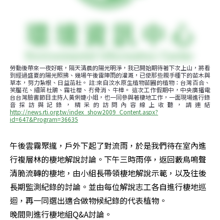
勞動後帶來一夜好眠，隔天清晨的陽光明淨，我已開始期待著下次上山，將看
到經過盛夏的陽光照拂、幾場午後雷陣雨的灌溉，已使那些親手種下的苗木與
草本，努力紮根、日益茁壯。 註:來自汶水原生植物苗圃的植物：台灣百合、
笑靨花、細葉杜鵑、霧社櫻、冇骨消、牛樟。 這次工作假期中，中央廣播電
台台灣臉書節目主持人黃俐婕小姐，也一同參與著棲地工作，一面現場進行錄
音採訪與記錄，精采的訪問內容線上收聽，請連結
http://news.rti.org.tw/index_show2009_Content.aspx?
id=647&Program=36635
午後雲霧聚攏，戶外下起了對流雨，於是我們待在室內進
行複層林的棲地解說討論。下午三時雨停，返回藪鳥鳴聲
清脆流轉的棲地，由小組長帶領棲地解說示範，以及往後
長期監測紀錄的討論。並由每位解說志工各自進行棲地巡
迴，再一同選出適合做物候紀錄的代表植物。

晚間則進行棲地組Q&A討論。