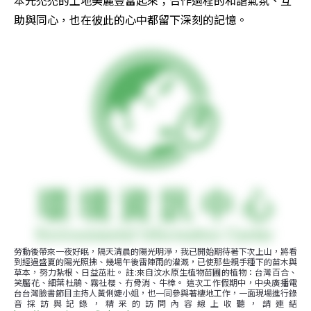
助與同心，也在彼此的心中都留下深刻的記憶。
勞動後帶來一夜好眠，隔天清晨的陽光明淨，我已開始期待著下次上山，將看
到經過盛夏的陽光照拂、幾場午後雷陣雨的灌溉，已使那些親手種下的苗木與
草本，努力紮根、日益茁壯。 註:來自汶水原生植物苗圃的植物：台灣百合、
笑靨花、細葉杜鵑、霧社櫻、冇骨消、牛樟。 這次工作假期中，中央廣播電
台台灣臉書節目主持人黃俐婕小姐，也一同參與著棲地工作，一面現場進行錄
音採訪與記錄，精采的訪問內容線上收聽，請連結