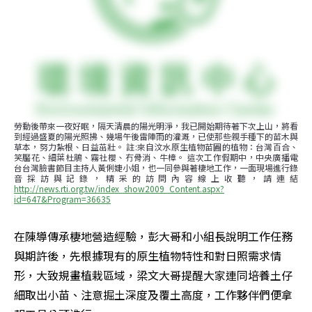
勞動後帶來一夜好眠，隔天清晨的陽光明淨，我已開始期待著下次上山，將看
到經過盛夏的陽光照拂、幾場午後雷陣雨的灌溉，已使那些親手種下的苗木與
草本，努力紮根、日益茁壯。 註:來自汶水原生植物苗圃的植物：台灣百合、
笑靨花、細葉杜鵑、霧社櫻、冇骨消、牛樟。 這次工作假期中，中央廣播電
台台灣臉書節目主持人黃俐婕小姐，也一同參與著棲地工作，一面現場進行錄
音採訪與記錄，精采的訪問內容線上收聽，請連結
http://news.rti.org.tw/index_show2009_Content.aspx?
id=647&Program=36635
在陳導傳承棲地營造經驗，彭大哥和小組長說明工作任務
與期許後，先根據現有的原生植物特性和對日照需求情
形，大致規畫植栽區域，梁文大哥提醒大家連同培養土仔
細取出小苗、注意掘土深度及覆土高度，工作夥伴們便拿