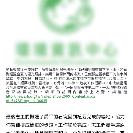
勞動後帶來一夜好眠，隔天清晨的陽光明淨，我已開始期待著下次上山，將看
到經過盛夏的陽光照拂、幾場午後雷陣雨的灌溉，已使那些親手種下的苗木與
草本，努力紮根、日益茁壯。 註:來自汶水原生植物苗圃的植物：台灣百合、
笑靨花、細葉杜鵑、霧社櫻、冇骨消、牛樟。 這次工作假期中，中央廣播電
台台灣臉書節目主持人黃俐婕小姐，也一同參與著棲地工作，一面現場進行錄
音採訪與記錄，精采的訪問內容線上收聽，請連結
http://news.rti.org.tw/index_show2009_Content.aspx?
id=647&Program=36635
最後志工們搬運了扁平的石塊回到植栽完成的棲地，協力
佈置鋪排成簡單的步道。工作終於完成，志工們攜手讓原
本光禿禿的土地美麗豐富起來；合作過程的和諧氣氛、互