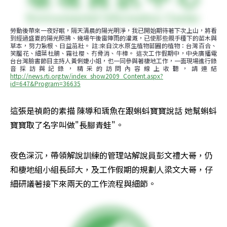
勞動後帶來一夜好眠，隔天清晨的陽光明淨，我已開始期待著下次上山，將看
到經過盛夏的陽光照拂、幾場午後雷陣雨的灌溉，已使那些親手種下的苗木與
草本，努力紮根、日益茁壯。 註:來自汶水原生植物苗圃的植物：台灣百合、
笑靨花、細葉杜鵑、霧社櫻、冇骨消、牛樟。 這次工作假期中，中央廣播電
台台灣臉書節目主持人黃俐婕小姐，也一同參與著棲地工作，一面現場進行錄
音採訪與記錄，精采的訪問內容線上收聽，請連結
http://news.rti.org.tw/index_show2009_Content.aspx?
id=647&Program=36635
這張是禎蔚的素描 陳導和瑀魚在跟蝌蚪寶寶說話 她幫蝌蚪
寶寶取了名字叫做"長腳青蛙"。
夜色深沉，帶領解說訓練的管理站解說員彭文禮大哥，仍
和棲地組小組長邱大，及工作假期的規劃人梁文大哥，仔
細研議著接下來兩天的工作流程與細節。