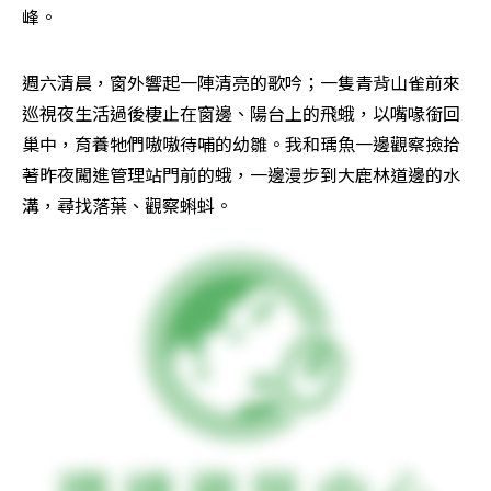
峰。
週六清晨，窗外響起一陣清亮的歌吟；一隻青背山雀前來
巡視夜生活過後棲止在窗邊、陽台上的飛蛾，以嘴喙銜回
巢中，育養牠們嗷嗷待哺的幼雛。我和瑀魚一邊觀察撿拾
著昨夜闖進管理站門前的蛾，一邊漫步到大鹿林道邊的水
溝，尋找落葉、觀察蝌蚪。