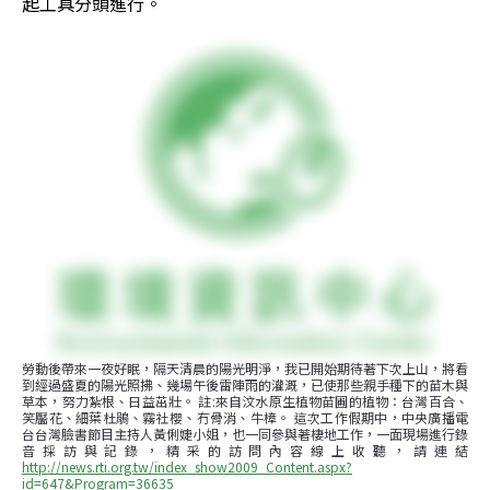
起工具分頭進行。
勞動後帶來一夜好眠，隔天清晨的陽光明淨，我已開始期待著下次上山，將看
到經過盛夏的陽光照拂、幾場午後雷陣雨的灌溉，已使那些親手種下的苗木與
草本，努力紮根、日益茁壯。 註:來自汶水原生植物苗圃的植物：台灣百合、
笑靨花、細葉杜鵑、霧社櫻、冇骨消、牛樟。 這次工作假期中，中央廣播電
台台灣臉書節目主持人黃俐婕小姐，也一同參與著棲地工作，一面現場進行錄
音採訪與記錄，精采的訪問內容線上收聽，請連結
http://news.rti.org.tw/index_show2009_Content.aspx?
id=647&Program=36635