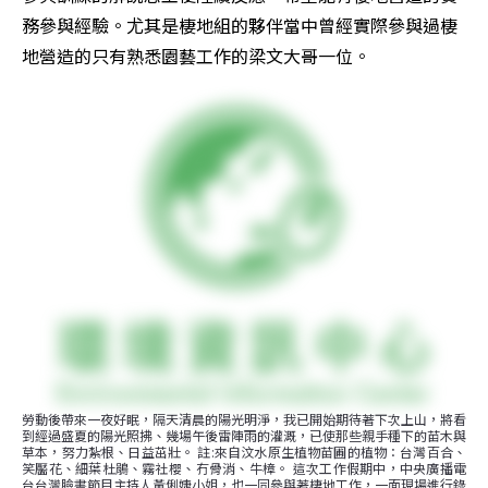
務參與經驗。尤其是棲地組的夥伴當中曾經實際參與過棲
地營造的只有熟悉園藝工作的梁文大哥一位。
勞動後帶來一夜好眠，隔天清晨的陽光明淨，我已開始期待著下次上山，將看
到經過盛夏的陽光照拂、幾場午後雷陣雨的灌溉，已使那些親手種下的苗木與
草本，努力紮根、日益茁壯。 註:來自汶水原生植物苗圃的植物：台灣百合、
笑靨花、細葉杜鵑、霧社櫻、冇骨消、牛樟。 這次工作假期中，中央廣播電
台台灣臉書節目主持人黃俐婕小姐，也一同參與著棲地工作，一面現場進行錄