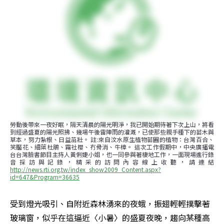
勞動後帶來一夜好眠，隔天清晨的陽光明淨，我已開始期待著下次上山，將看
到經過盛夏的陽光照拂、幾場午後雷陣雨的灌溉，已使那些親手種下的苗木與
草本，努力紮根、日益茁壯。 註:來自汶水原生植物苗圃的植物：台灣百合、
笑靨花、細葉杜鵑、霧社櫻、冇骨消、牛樟。 這次工作假期中，中央廣播電
台台灣臉書節目主持人黃俐婕小姐，也一同參與著棲地工作，一面現場進行錄
音採訪與記錄，精采的訪問內容線上收聽，請連結
http://news.rti.org.tw/index_show2009_Content.aspx?
id=647&Program=36635
受到燈光吸引、自附近森林湧來的夜蛾，振翅輕輕撲擊著
玻璃窗，似乎在這逼近〈小暑〉的盛夏夜晚，趨向某種高