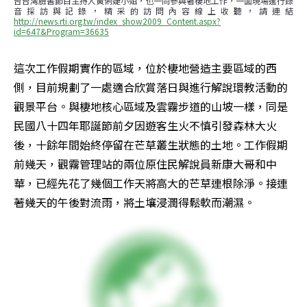
台台灣臉書節目主持人黃俐婕小姐，也一同參與著棲地工作，一面現場進行錄
音採訪與記錄，精采的訪問內容線上收聽，請連結
http://news.rti.org.tw/index_show2009_Content.aspx?
id=647&Program=36635
這次工作假期實作的區域，位於棲地營造主要區域的西
側，目前規劃了一處適合欣賞落日與進行解說環教活動的
觀景平台。與棲地核心區域及雲霧步道的山坡一樣，同是
民國八十四年耶誕節前夕因遊客生火不慎引發森林大火
後，十餘年間始終停留在芒草叢生狀態的土地。工作假期
前幾天，觀霧管理站的兩位原住民解說員新康大哥和中
華，已經先花了幾個工作天將高大的芒草連根除淨。接連
著幾天的午後對流雨，將土壤浸潤得鬆軟而潮濕。