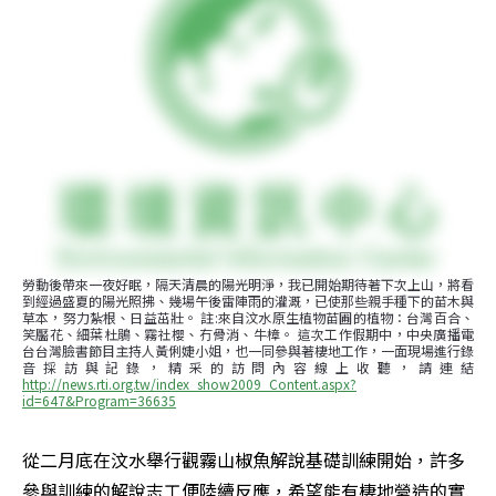
勞動後帶來一夜好眠，隔天清晨的陽光明淨，我已開始期待著下次上山，將看
到經過盛夏的陽光照拂、幾場午後雷陣雨的灌溉，已使那些親手種下的苗木與
草本，努力紮根、日益茁壯。 註:來自汶水原生植物苗圃的植物：台灣百合、
笑靨花、細葉杜鵑、霧社櫻、冇骨消、牛樟。 這次工作假期中，中央廣播電
台台灣臉書節目主持人黃俐婕小姐，也一同參與著棲地工作，一面現場進行錄
音採訪與記錄，精采的訪問內容線上收聽，請連結
http://news.rti.org.tw/index_show2009_Content.aspx?
id=647&Program=36635
從二月底在汶水舉行觀霧山椒魚解說基礎訓練開始，許多
參與訓練的解說志工便陸續反應，希望能有棲地營造的實