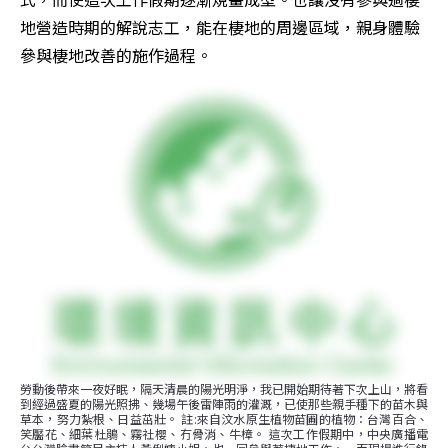
地營造時期的解說志工，能在棲地的周邊區域，親身體驗
參與棲地改善的施作過程。
勞動後帶來一夜好眠，隔天清晨的陽光明淨，我已開始期待著下次上山，將看
到經過盛夏的陽光照拂、幾場午後雷陣雨的灌溉，已使那些親手種下的苗木與
草本，努力紮根、日益茁壯。 註:來自汶水原生植物苗圃的植物：台灣百合、
笑靨花、細葉杜鵑、霧社櫻、冇骨消、牛樟。 這次工作假期中，中央廣播電