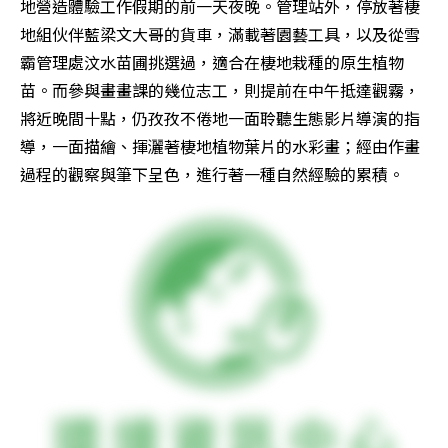
地營造體驗工作假期的前一天夜晚。管理站外，停放著棲
地組伙伴藍梁文大哥的貨車，滿載著園藝工具，以及從雪
霸管理處汶水苗圃挑選過，適合在棲地栽種的原生植物
苗。而參與畫畫課的幾位志工，則提前在中午抵達觀霧，
將近晚間十點，仍孜孜不倦地一面聆聽生態影片導演的指
導，一面描繪、揮灑著棲地植物葉片的水彩畫；經由作畫
過程的觀察與筆下呈色，進行著一種自然經驗的累積。