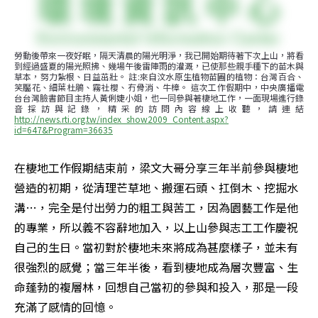
勞動後帶來一夜好眠，隔天清晨的陽光明淨，我已開始期待著下次上山，將看
到經過盛夏的陽光照拂、幾場午後雷陣雨的灌溉，已使那些親手種下的苗木與
草本，努力紮根、日益茁壯。 註:來自汶水原生植物苗圃的植物：台灣百合、
笑靨花、細葉杜鵑、霧社櫻、冇骨消、牛樟。 這次工作假期中，中央廣播電
台台灣臉書節目主持人黃俐婕小姐，也一同參與著棲地工作，一面現場進行錄
音採訪與記錄，精采的訪問內容線上收聽，請連結
http://news.rti.org.tw/index_show2009_Content.aspx?
id=647&Program=36635
在棲地工作假期結束前，梁文大哥分享三年半前參與棲地
營造的初期，從清理芒草地、搬運石頭、扛倒木、挖掘水
溝…，完全是付出勞力的粗工與苦工，因為園藝工作是他
的專業，所以義不容辭地加入，以上山參與志工工作慶祝
自己的生日。當初對於棲地未來將成為甚麼樣子，並未有
很強烈的感覺；當三年半後，看到棲地成為層次豐富、生
命蓬勃的複層林，回想自己當初的參與和投入，那是一段
充滿了感情的回憶。