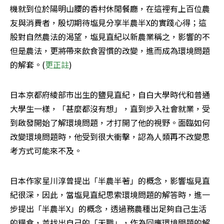
機就到位於陽明山腰的香村休閒餐廳，在這裡有上百位農
友與消費者，殷切期待塩見分享半農半X的實踐心得；這
股對自然農法的渴望，塩見直紀以新農業稱之，影響的不
但是農法，更將帶來飲食習慣的改變，進而成為環境問題
的解套。(
更正註
)
日本京都府綾部市出生的鹽見直紀，自白大學時代和普通
大學生一樣，「甚麼都沒有想」，直到步入社會就業，受
到啟發開始了解環境問題，才打開了他的視野。面臨如何
改變環境問題時，他受到很大衝擊，認為人類再不改變思
考方式可能來不及。
日本作家星川淳曾提出「半農半著」的概念，影響塩見直
紀很深，因此，當塩見直紀思索環境問題的解答時，進一
步提出「半農半X」的概念，透過務農種出足夠自己生活
的糧食，並找出自己的「天職」，作為回應環境問題的解