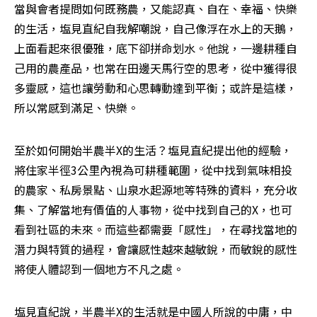
當與會者提問如何既務農，又能認真、自在、幸福、快樂
的生活，塩見直紀自我解嘲說，自己像浮在水上的天鵝，
上面看起來很優雅，底下卻拼命划水。他說，一邊耕種自
己用的農產品，也常在田邊天馬行空的思考，從中獲得很
多靈感，這也讓勞動和心思轉動達到平衡；或許是這樣，
所以常感到滿足、快樂。
至於如何開始半農半X的生活？塩見直紀提出他的經驗，
將住家半徑3公里內視為可耕種範圍，從中找到氣味相投
的農家、私房景點、山泉水起源地等特殊的資料，充分收
集、了解當地有價值的人事物，從中找到自己的X，也可
看到社區的未來。而這些都需要「感性」，在尋找當地的
潛力與特質的過程，會讓感性越來越敏銳，而敏銳的感性
將使人體認到一個地方不凡之處。
塩見直紀說，半農半X的生活就是中國人所說的中庸，中