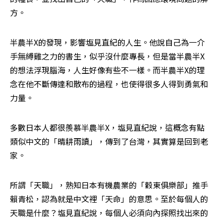
方。
半農半X的發現，影響塩見直紀的人生。他說自己為一介
手無縛雞之力的書生，似乎沒什麼專長，但是當半農半X
的想法浮現腦海，人生好像有些不一樣。而半農半X的理
念在他不斷傳達和散布的過程，也使得很多人得到勇氣和
力量。
多數日本人都很羨慕半農半X，塩見直紀說，這概念有點
類似中文的「晴耕雨讀」，傳到了台灣，其實算是回到老
家。
所謂「天職」，熟知日本有機農業的「穀東俱樂部」推手
賴青松，認為就是中文裡「天命」的意思。至於每個人的
天職是什麼？塩見直紀說，每個人必須向內探照找出來的