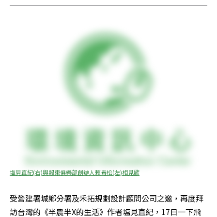
塩見直紀(右)與穀東俱樂部創辦人賴青松(左)相見歡
受營建署城鄉分署及禾拓規劃設計顧問公司之邀，再度拜
訪台灣的《半農半X的生活》作者塩見直紀，17日一下飛