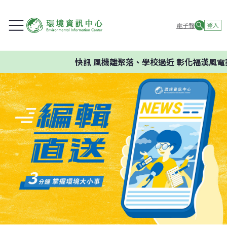
電子報
登入
快訊
風機離聚落、學校過近 彰化福漢風電