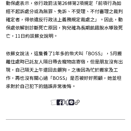
動保處表示，依行政罰法第26條第2項規定「前項行為如
經不起訴處分或為無罪、免訴、不受理、不付審理之裁判
確定者，得依違反行政法上義務規定裁處之」。因此，動
保處依解剖診斷死亡原因，狗兒確為長期飢餓脫水導致死
亡，11日約談蘇女說明。
依蘇女說法，這隻養了1年多的柴犬叫「BOSS」，5月搬
離住處時已託友人隔日帶去寵物店寄宿，但是朋友沒有出
現，自己隔天上午還回去餵狗，之後因為忙於搬家及工
作，再也沒有關心過「BOSS」是否被好好照顧，她並坦
承對於自己犯下的錯誤非常後悔。