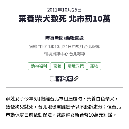
2011年10月25日
棄養柴犬致死 北市罰10萬
時事新聞
/
編輯直送
摘錄自2011年10月24日中央社台北報導
環境資訊中心
台北
報導
動物福利
棄養
環境政策
寵物
蘇姓女子今年5月搬離台北市租屋處時，棄養白色柴犬，
致使狗兒餓死，台北地檢署雖然予以不起訴處分；但台北
市動保處日前依動保法，裁處蘇女新台幣10萬元罰鍰。