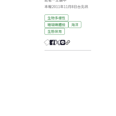
記者
—
王鎮中
本報2011年11月8日台北訊
生物多樣性
珊瑚礁體檢
海洋
生態保育