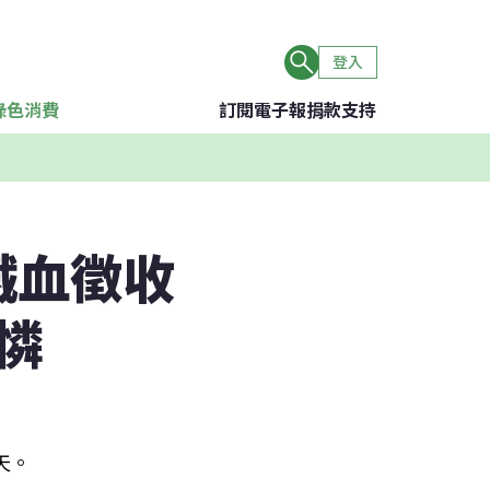
登入
綠色消費
訂閱電子報
捐款支持
鐵血徵收
憐
天。