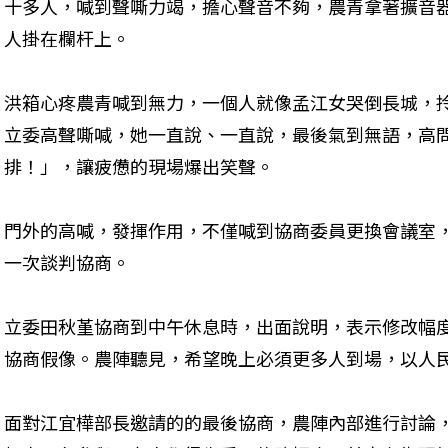
十多人，喊到聲嘶力竭，擔心聲音不夠，農青拿著擴音
人掛在欄杆上。
洪箱心疼農青喊到無力，一個人就像孟江女哭倒長城，
立委高聲嘶喊，她一直說、一直說，最後氣到無語，高
排！」，讓疲憊的現場爆出笑聲。
門外的高喊，發揮作用，不僅喊到協商委員更換會議室
一次談判協商。
立委田秋堇協商到中午休息時，出面說明，表示修改幅
協商假像。農陣聽見，希望晚上必須更多人到場，以人
面對江宜樺部長邀請的的最後協商，農陣內部進行討論