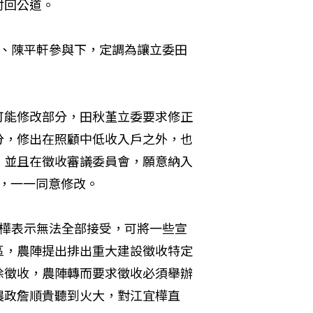
討回公道。
貴、陳平軒參與下，定調為讓立委田
可能修改部分，田秋堇立委要求修正
分，修出在照顧中低收入戶之外，也
，並且在徵收審議委員會，願意納入
軟，一一同意修改。
宜樺表示無法全部接受，可將一些宣
區，農陣提出排出重大建設徵收特定
除徵收，農陣轉而要求徵收必須舉辦
農政詹順貴聽到火大，對江宜樺直