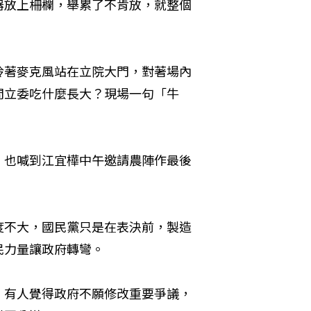
器放上柵欄，舉累了不肯放，就整個
拎著麥克風站在立院大門，對著場內
問立委吃什麼長大？現場一句「牛
，也喊到江宜樺中午邀請農陣作最後
度不大，國民黨只是在表決前，製造
民力量讓政府轉彎。
，有人覺得政府不願修改重要爭議，