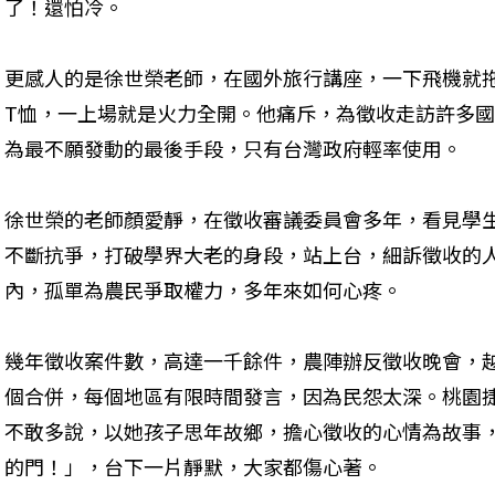
了！還怕冷。
更感人的是徐世榮老師，在國外旅行講座，一下飛機就
T恤，一上場就是火力全開。他痛斥，為徵收走訪許多
為最不願發動的最後手段，只有台灣政府輕率使用。
徐世榮的老師顏愛靜，在徵收審議委員會多年，看見學
不斷抗爭，打破學界大老的身段，站上台，細訴徵收的
內，孤單為農民爭取權力，多年來如何心疼。
幾年徵收案件數，高達一千餘件，農陣辦反徵收晚會，
個合併，每個地區有限時間發言，因為民怨太深。桃園捷
不敢多說，以她孩子思年故鄉，擔心徵收的心情為故事
的門！」，台下一片靜默，大家都傷心著。