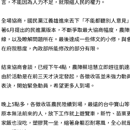
言，不能因為人力不足，就限縮人民的權力。
全場協商，國民黨江義雄進來丟下「不能都聽別人意見
著6月提出的民進黨版本，不斷爭取最大協商幅度，農
線，以及瞭解問題所在。最後達成一些條文的小修，與
在府院態度，內政部所能修改的部分有限。
結束協商會談，已經下午4點，農陣蔡培慧立即趕往凱
由於活動是在前三天才決定發起，各徵收區並未強力動
表決，開始緊急動員，希望更多人到場。
晚上5點多，各徵收區農民陸續到場，最遠的台中寶山
原本無法前來的人，放下工作就上遊覽車，新竹、苗栗
家飯也沒吃，塑膠凳一坐，縮著身軀忍耐寒風，全心就