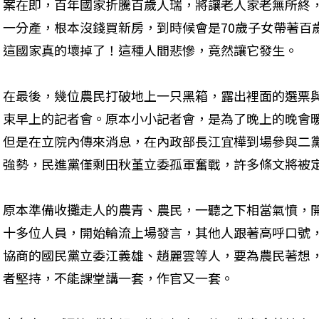
案在即，百年國家折騰百歲人瑞，將讓老人家老無所終
一分產，根本沒錢買新房，到時候會是70歲子女帶著百
這國家真的壞掉了！這種人間悲慘，竟然讓它發生。
在最後，幾位農民打破地上一只黑箱，露出裡面的選票
束早上的記者會。原本小小記者會，是為了晚上的晚會
但是在立院內傳來消息，在內政部長江宜樺到場參與二
強勢，民進黨僅剩田秋堇立委孤軍奮戰，許多條文將被
原本準備收攤走人的農青、農民，一聽之下相當氣憤，
十多位人員，開始輪流上場發言，其他人跟著高呼口號
協商的國民黨立委江義雄、趙麗雲等人，要為農民著想
者堅持，不能課堂講一套，作官又一套。