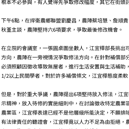
根本不必參與，有人覺得先爭取修改幅度，其它在街頭
下午6點，在捍衛農鄉聯盟劉慶昌，農陣蔡培慧、詹順
秋堇主談，農陣堅持六6項要求，爭取最後修改機會。
在立院的會議室，一張圓桌圍坐數人，江宜樺部長挑出
方向，農陣在一旁視情況爭取修法方向。在針對補償部
必須照顧因徵收導致無屋者，進行生活安置與生活補助
1/2以上民間學者，對於許多補償條文，江宜樺態度柔
但是，對於重大爭議，農陣提出6項堅持放入修法，江
示精神，放入待修的實施細則中，在討論徵收特定農業
農業區，江宜樺表達已經不是他層級所能決定，不願排
有法律責任的聽證會，江宜樺竟以人力不足為由拒絕，