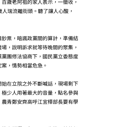
，百歲老阿祖的家人表示，一徵收，
歲人瑞流離街頭。聽了讓人心酸，
與鈔票，暗諷政黨間的算計，準備結
暖場，說明訴求就等待晚間的聚集，
黨黨團修法協商下，國民黨立委態度
定案，情勢相當危急。
開始在立院之外不斷喊話，現場剩下
，極少人用著最大的音量，點名參與
，農青鄭安齊高呼江宜樺部長要有學