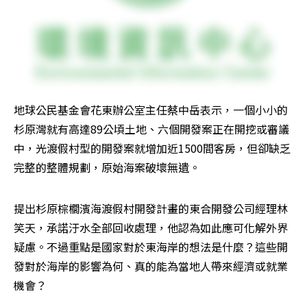
地球公民基金會花東辦公室主任蔡中岳表示，一個小小的
杉原灣就有高達89公頃土地、六個開發案正在開挖或審議
中，光渡假村型的開發案就增加近1500間客房，但卻缺乏
完整的整體規劃，原始海案破壞無遺。
提出杉原棕櫚濱海渡假村開發計畫的東合開發公司經理林
笑天，承諾汙水全部回收處理，他認為如此應可化解外界
疑慮。不過重點是國家對於東海岸的想法是什麼？這些開
發對於海岸的影響為何、真的能為當地人帶來經濟或就業
機會？