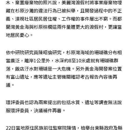
木、棄置廢棄物的照片說，美麗灣渡假村將事業廢棄物埋
藏在杉原沙灘的違法行為已被糾舉，且開發過程中的不正
義、漠視社區居民居住權、工作權的事件層出不窮。而都
蘭灣黃金海與杉原棕櫚這兩件量體更大的渡假村，更讓當
地居民憂心。
依中研院研究員陳昭倫研究，杉原灣海域的珊瑚礁分布相
當廣泛，離岸1公里外，水深約8至10米處就有珊瑚礁群
落，飯店汙水對珊瑚是一大危機。另外黃金海開發案位置
有富山遺址，應等遺址主管機關確認考古報告內容後再
議。
環評委員也認為兩案提出的包括水質、遺址等調查無法說
服環評委員，決議補件再審。
22日當地原住民族前往監察院陳情，檢舉台東縣政府及縣