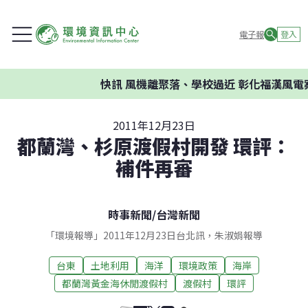
電子報
登入
快訊
風機離聚落、學校過近 彰化福漢風電案
2011年12月23日
都蘭灣、杉原渡假村開發 環評：
補件再審
時事新聞
/
台灣新聞
「環境報導」2011年12月23日台北訊，朱淑娟報導
台東
土地利用
海洋
環境政策
海岸
都蘭灣黃金海休閒渡假村
渡假村
環評