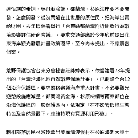
達悟族的希婻‧瑪飛洑強調，都蘭灣、杉原海岸要不要開
發、怎麼開發？從沒問過在此世居的原住民，把海岸出賣
給財團，去年環保署舉行「台東縣都蘭灣附近開發行為環
境影響評估研商會議」，要求交通部應於今年底前提出花
東海岸觀光發展計畫政策環評，至今尚未提出，不應續審
個案。
荒野保護協會台東分會秘書莊詠婷表示，依營建署73年提
出的「台灣沿海地區自然環境保護計畫」，已劃設全台12
個沿海保護區，要求嚴格審議海岸重大計畫、不必要觀光
遊憩設施應減量。都蘭灣黃金海、杉原棕櫚等兩案都位在
沿海保護區的一般保護區內，依規定「在不影響環境生態
特色及自然景觀下，應維持現有資源利用形態」。
刺桐部落居民林淑玲拿出美麗灣渡假村在杉原海灘大興土