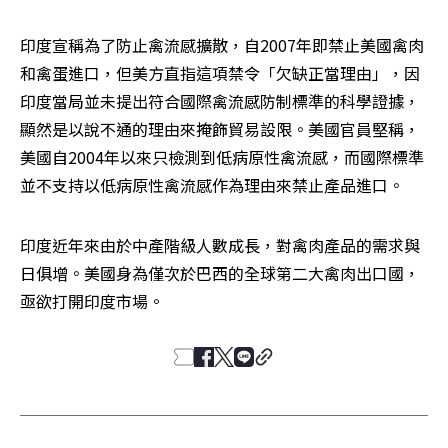
印度宣稱為了防止禽流感擴散，自2007年即禁止美國禽肉
和禽蛋進口，但美方直指這項禁令「欠缺正當理由」，因
印度當局並未提出符合國際禽流感防制標準的科學證據，
顯然是以說不通的理由來掩飾貿易設限。美國官員堅稱，
美國自2004年以來只檢測到低病原性禽流感，而國際標準
並不支持以低病原性禽流感作為理由來禁止產品進口。
印度近年來由於中產階級人數成長，對禽肉產品的需求與
日俱增。美國身為僅次於巴西的全球第二大禽肉出口國，
亟欲打開印度市場。 