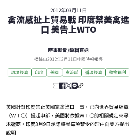
2012年03月11日
禽流感扯上貿易戰 印度禁美禽進
口 美告上WTO
時事新聞
/
編輯直送
摘錄自2012年3月11日中國時報報導
環境經濟
印度
美國
禽流感
循環經濟
動物福利
美國針對印度禁止美國家禽進口一事，已向世界貿易組織
（ＷＴ○）提起申訴，美國將依據ＷＴ○的相關規定來尋
求磋商。印度3月9日承諾將就這項禁令的理由向美方提出
說明。