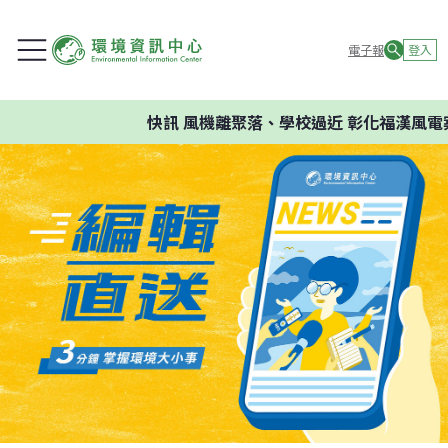
電子報
登入
快訊
風機離聚落、學校過近 彰化福漢風電