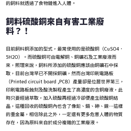
的飼料就透過了食物鏈進入人體。
飼料硫酸銅來自有害工業廢
料？！
目前飼料銅添加的型式，最常使用的是硫酸銅（CuSO4．
5H2O）。而硫酸銅可由電解銅、銅礦石及工業廢液而
來，照理來說，飼料所添加的硫酸銅應該由銅礦石中採
取，目前台灣早已不開採銅礦，然而台灣印刷電路板
（Printed circuit board ,PCB）產量卻是位居世界第三，
印刷電路板蝕刻及酸洗製程產生了高濃度的含銅廢液，此
時只要經過萃取，加入硫酸再經過冷卻便產生硫酸銅結
晶，這種回收的硫酸銅內也含了像鉛、鎘、砷、鎳…這樣
的重金屬，相信除此之外，一定還有更多危害人體的物質
存在，因為原料來自於成分複雜的工業廢液。