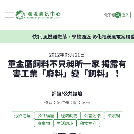
電子報
登入
快訊
風機離聚落、學校過近 彰化福漢風電案環委建
2012年03月21日
重金屬飼料不只昶昕一家 揭露有
害工業「廢料」變「飼料」！
評論
/
公共論壇
作者：阿仁哥；圖：阿卡
污染治理
公共論壇
經濟動物
公害污染
硫酸銅
廢棄物
生活環境
動物福利