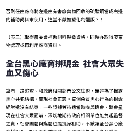
否則任由廠商將左邊由有害廢棄物回收的硫酸銅當成右邊
的補助飼料來使用，這豈不嚴如塑化劑翻版？！
（表三）取得農委會補助飼料製造資格，同時亦取得廢棄
物處理或再利用廠商資料。
全台黑心廠商拼現金  社會大眾失
血又傷心
筆者一路追查、和政府相關部門公文往返，無非為了揭露
黑心共犯結構，實現社會正義。這個惡質黑心行為的揭露
絕對還沒有結束，一些證據等待適當時機與機會，將會呈
現在社會大眾面前，深切地期待政府相關單位能負起監督
之責，社會團體與媒體也能挺身相助，不該讓全台黑心廠