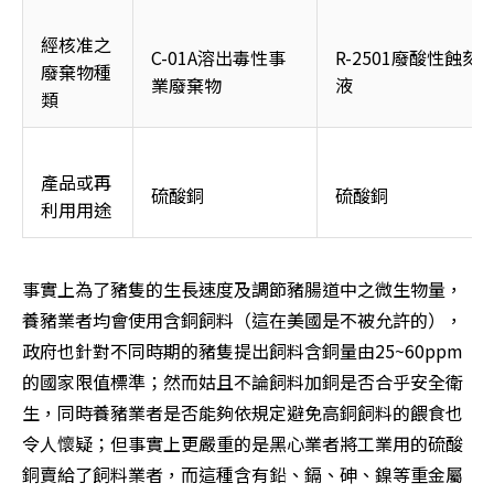
經核准之
C-01A溶出毒性事
R-2501廢酸性蝕刻
廢棄物種
業廢棄物
液
類
產品或再
硫酸銅
硫酸銅
利用用途
事實上為了豬隻的生長速度及調節豬腸道中之微生物量，
養豬業者均會使用含銅飼料（這在美國是不被允許的），
政府也針對不同時期的豬隻提出飼料含銅量由25~60ppm
的國家限值標準；然而姑且不論飼料加銅是否合乎安全衛
生，同時養豬業者是否能夠依規定避免高銅飼料的餵食也
令人懷疑；但事實上更嚴重的是黑心業者將工業用的硫酸
銅賣給了飼料業者，而這種含有鉛、鎘、砷、鎳等重金屬