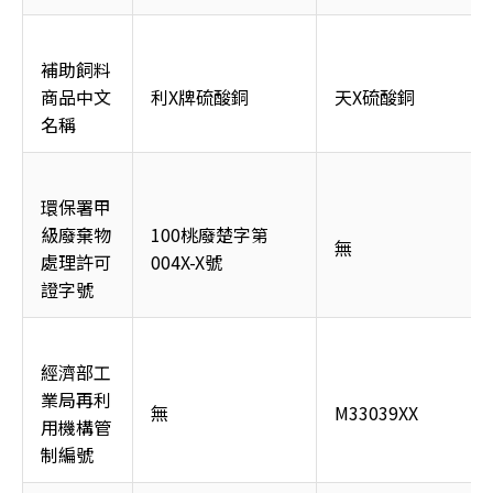
補助飼料
商品中文
利X牌硫酸銅
天X硫酸銅
名稱
環保署甲
級廢棄物
100桃廢楚字第
無
處理許可
004X-X號
證字號
經濟部工
業局再利
無
M33039XX
用機構管
制編號