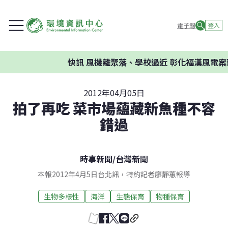
電子報
登入
快訊
風機離聚落、學校過近 彰化福漢風電案環
2012年04月05日
拍了再吃 菜市場蘊藏新魚種不容
錯過
時事新聞
/
台灣新聞
本報2012年4月5日台北訊，特約記者廖靜蕙報導
生物多樣性
海洋
生態保育
物種保育