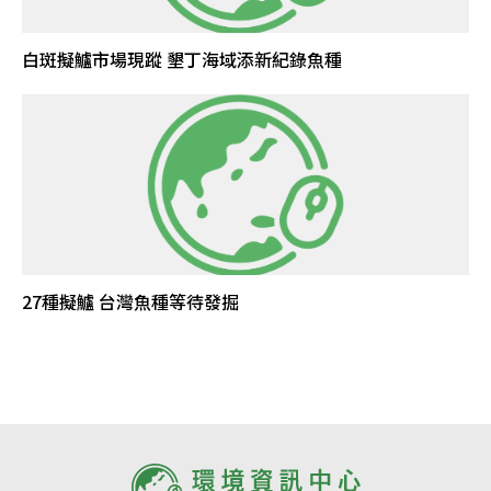
白斑擬鱸市場現蹤 墾丁海域添新紀錄魚種
27種擬鱸 台灣魚種等待發掘