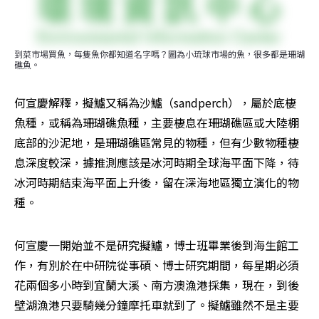
到菜市場買魚，每隻魚你都知道名字嗎？圖為小琉球市場的魚，很多都是珊瑚
礁魚。
何宣慶解釋，擬鱸又稱為沙鱸（sandperch），屬於底棲
魚種，或稱為珊瑚礁魚種，主要棲息在珊瑚礁區或大陸棚
底部的沙泥地，是珊瑚礁區常見的物種，但有少數物種棲
息深度較深，據推測應該是冰河時期全球海平面下降，待
冰河時期結束海平面上升後，留在深海地區獨立演化的物
種。
何宣慶一開始並不是研究擬鱸，博士班畢業後到海生館工
作，有別於在中研院從事碩、博士研究期間，每星期必須
花兩個多小時到宜蘭大溪、南方澳漁港採集，現在，到後
壁湖漁港只要騎幾分鐘摩托車就到了。擬鱸雖然不是主要