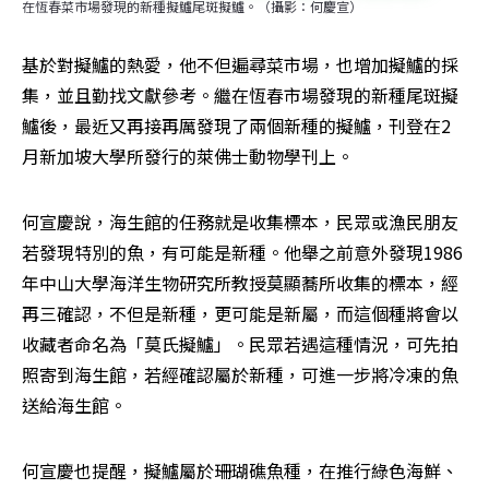
在恆春菜市場發現的新種擬鱸尾斑擬鱸。（攝影：何慶宣）
基於對擬鱸的熱愛，他不但遍尋菜市場，也增加擬鱸的採
集，並且勤找文獻參考。繼在恆春市場發現的新種尾斑擬
鱸後，最近又再接再厲發現了兩個新種的擬鱸，刊登在2
月新加坡大學所發行的萊佛士動物學刊上。
何宣慶說，海生館的任務就是收集標本，民眾或漁民朋友
若發現特別的魚，有可能是新種。他舉之前意外發現1986
年中山大學海洋生物研究所教授莫顯蕎所收集的標本，經
再三確認，不但是新種，更可能是新屬，而這個種將會以
收藏者命名為「莫氏擬鱸」。民眾若遇這種情況，可先拍
照寄到海生館，若經確認屬於新種，可進一步將冷凍的魚
送給海生館。
何宣慶也提醒，擬鱸屬於珊瑚礁魚種，在推行綠色海鮮、